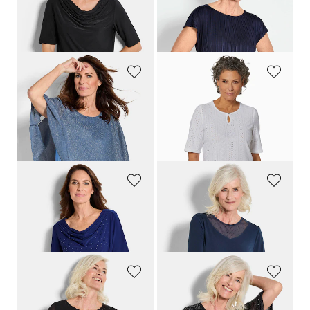
79,95 €
69,95 €
39,95 €
30-Tage-Bestpreis**: 49,95 €
(-20%)
GOLDNER
GOLDNER
Elegantes Shirt mit Plissee-Überwurf
Feminines Spitzenshirt
79,95 €
49,95 €
39,95 €
29,95 €
30-Tage-Bestpreis**: 49,95 €
(-20%)
30-Tage-Bestpreis**: 39,95 €
(-25%)
GOLDNER
GOLDNER
Wasserfallshirt mit Glitzersteinen
Jersey-Shirt mit Mesh-Einsatz
79,95 €
79,95 €
GOLDNER
GOLDNER
Shirt aus Mesh mit Glitzersteinen
Shirt mit Pailletten