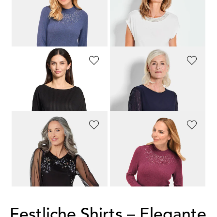
GOLDNER
GOLDNER
Angenehm weiches Shirt mit Glitzersteinen
Shirt mit Schmucksteinen
49,95 €
69,95 €
29,95 €
29,95 €
30-Tage-Bestpreis**: 39,95 €
(-25%)
30-Tage-Bestpreis**: 39,95 €
(-25%)
BETTY BARCLAY
GOLDNER
Strukturiertes Shirt mit Längsstreifen
Shirt mit glitzernden Chiffon-Ärmeln
69,99 €
99,95 €
27,99 €
GOLDNER
GOLDNER
Langarmshirt mit transparenten Ärmeln
Angenehm weiches Shirt mit Glitzersteinen
79,95 €
49,95 €
49,95 €
29,95 €
30-Tage-Bestpreis**: 59,95 €
(-16%)
30-Tage-Bestpreis**: 39,95 €
(-25%)
Festliche Shirts – Elegante