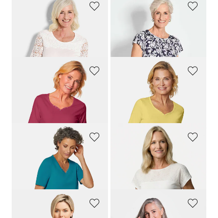
GOLDNER
GOLDNER
Shirt mit effektvoller Spitze
Plissee-Shirt
79,95 €
69,95 €
59,95 €
GOLDNER
GOLDNER
T-Shirt mit charmantem Ausschnitt und Schmucksteinchen
T-Shirt mit charmantem Ausschnitt und Schmucksteinchen
29,95 €
29,95 €
+ 7
+ 7
GOLDNER
GOLDNER
T-Shirt mit charmantem Ausschnitt und Schmucksteinchen
Shirt mit Spitze aus Baumwolle und Jersey
29,95 €
49,95 €
29,95 €
+ 7