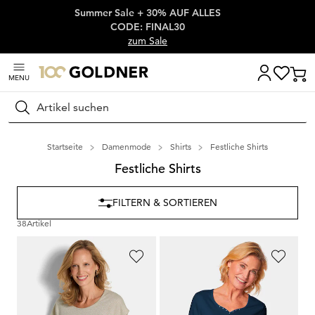
Summer Sale + 30% AUF ALLES
Überspringe Navigation, direkt zum Content
CODE: FINAL30
zum Sale
MENU
Suchen
Startseite
Damenmode
Shirts
Festliche Shirts
Festliche Shirts
FILTERN & SORTIEREN
38
Artikel
GOLDNER
GOLDNER
Top mit effektvollem Glanz
T-Shirt mit charmantem Ausschnitt und Schmucksteinchen
59,95 €
29,95 €
39,95 €