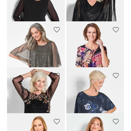
79,95 €
99,95 €
49,95 €
30-Tage-Bestpreis**: 59,95 €
(-16%)
GOLDNER
GOLDNER
Shirt mit asymmetrischem Überwurf
Stretchbequemes Shirt mit extravagantem Druck
79,95 €
69,95 €
59,95 €
39,95 €
30-Tage-Bestpreis**: 49,95 €
(-20%)
GOLDNER
GOLDNER
Shirt mit aufwendiger Paillettenstickerei
Druckshirt
79,95 €
69,95 €
49,95 €
29,95 €
30-Tage-Bestpreis**: 59,95 €
(-16%)
30-Tage-Bestpreis**: 39,95 €
(-25%)