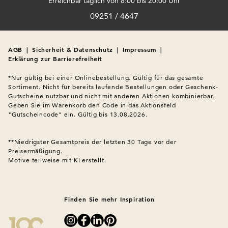
Erreichbar täglich von 8:00 bis 20:00 Uhr
Schultertäschchen rundet Ihr Outfit ab. Für den Schuh können
09251 / 4647
Sie – je nach Anlass – klassische
Pumps
, elegante
Sandaletten
oder schicke
Loafer
wählen.
AGB
|
Sicherheit & Datenschutz
|
Impressum
|
Tipp:
Stimmen Sie Ihre Accessoires farblich auf Ihr Shirt ab oder
Erklärung zur Barrierefreiheit
setzen Sie bewusste Akzente in Silber, Gold oder Perlmutt.
*Nur gültig bei einer Onlinebestellung. Gültig für das gesamte 
Sortiment. Nicht für bereits laufende Bestellungen oder Geschenk-
Weitere Mode-Kategorien für Ihr festliches Outfit
Gutscheine nutzbar und nicht mit anderen Aktionen kombinierbar. 
Geben Sie im Warenkorb den Code in das Aktionsfeld 
"Gutscheincode" ein. Gültig bis 13.08.2026.

Festliche Kleider: Elegant und bequem – ideal für lange
Abende.
**Niedrigster Gesamtpreis der letzten 30 Tage vor der 
Schlupfröcken
: Ob knielang oder in Midilänge – perfekt für
Preisermäßigung.
Feiern und besondere Momente.
Motive teilweise mit KI erstellt.

Blazer: Ein taillierter Blazer verleiht Ihrem Look sofort mehr
Eleganz.
Schicke Schals & Tücher: Ein edles Tuch setzt farbliche
Finden Sie mehr Inspiration
Akzente und hält an kühleren Abenden warm.
Stoffhosen
:
Hochwertige Stoffe und figurschmeichelnde