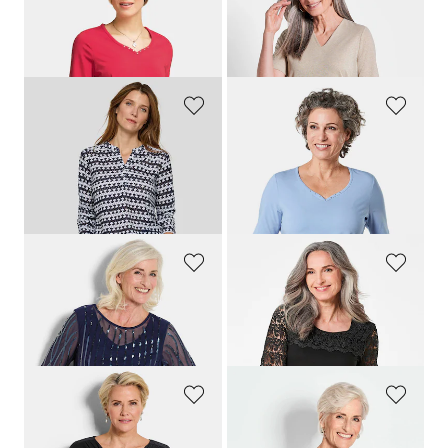
GOLDNER
GOLDNER
T-Shirt mit charmantem Ausschnitt und Schmucksteinchen
Shirt mit schimmerndem Glanz
29,95 €
59,95 €
19,95 €
+ 7
RABE
GOLDNER
Shirt aus maritimer Spitze
T-Shirt mit charmantem Ausschnitt und Schmucksteinchen
79,99 €
29,95 €
43,99 €
+ 7
30-Tage-Bestpreis**: 63,99 €
(-31%)
GOLDNER
GOLDNER
Mit funkelnden Pailletten besetztes Mesh-Shirt
Shirt mit effektvoller Spitze
99,95 €
79,95 €
GOLDNER
GOLDNER
Wasserfallshirt mit Glitzersteinen
Plissee-Shirt