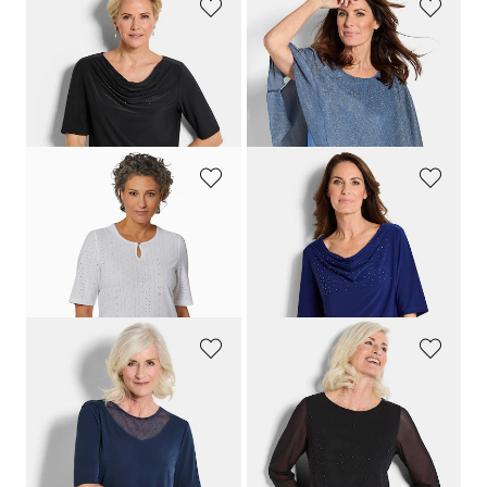
GOLDNER
GOLDNER
Wasserfallshirt mit Glitzersteinen
Elegantes Shirt mit Plissee-Überwurf
79,95 €
79,95 €
39,95 €
30-Tage-Bestpreis**: 49,95 €
(-20%)
GOLDNER
GOLDNER
Feminines Spitzenshirt
Wasserfallshirt mit Glitzersteinen
49,95 €
79,95 €
29,95 €
30-Tage-Bestpreis**: 39,95 €
(-25%)
GOLDNER
GOLDNER
Jersey-Shirt mit Mesh-Einsatz
Shirt aus Mesh mit Glitzersteinen
79,95 €
79,95 €
49,95 €
30-Tage-Bestpreis**: 59,95 €
(-16%)