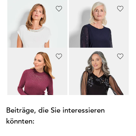
GOLDNER
GOLDNER
Shirt mit Schmucksteinen
Shirt mit glitzernden Chiffon-Ärmeln
69,95 €
99,95 €
29,95 €
30-Tage-Bestpreis**: 39,95 €
(-25%)
GOLDNER
GOLDNER
Angenehm weiches Shirt mit Glitzersteinen
Langarmshirt mit transparenten Ärmeln
49,95 €
79,95 €
29,95 €
49,95 €
30-Tage-Bestpreis**: 39,95 €
(-25%)
30-Tage-Bestpreis**: 59,95 €
(-16%)
Beiträge, die Sie interessieren
könnten: