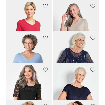
GOLDNER
GOLDNER
T-Shirt mit charmantem Ausschnitt und Schmucksteinchen
Shirt mit schimmerndem Glanz
29,95 €
59,95 €
19,95 €
+ 7
GOLDNER
GOLDNER
T-Shirt mit charmantem Ausschnitt und Schmucksteinchen
Mit funkelnden Pailletten besetztes Mesh-Shirt
29,95 €
99,95 €
+ 7
GOLDNER
GOLDNER
Shirt mit effektvoller Spitze
Plissee-Shirt
79,95 €
69,95 €
39,95 €
30-Tage-Bestpreis**: 49,95 €
(-20%)