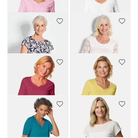
29,95 €
29,95 €
+ 7
+ 7
GOLDNER
GOLDNER
Plissee-Shirt
Shirt mit effektvoller Spitze
69,95 €
79,95 €
59,95 €
GOLDNER
GOLDNER
T-Shirt mit charmantem Ausschnitt und Schmucksteinchen
T-Shirt mit charmantem Ausschnitt und Schmucksteinchen
29,95 €
29,95 €
+ 7
+ 7
GOLDNER
GOLDNER
T-Shirt mit charmantem Ausschnitt und Schmucksteinchen
Shirt mit Spitze aus Baumwolle und Jersey
29,95 €
49,95 €
29,95 €
+ 7