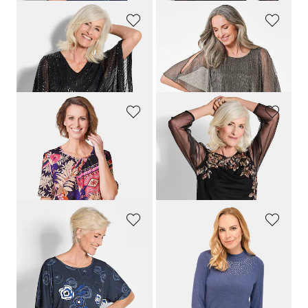
GOLDNER
GOLDNER
Shirt mit Pailletten
Shirt mit asymmetrischem Überwurf
99,95 €
79,95 €
59,95 €
GOLDNER
GOLDNER
Stretchbequemes Shirt mit extravagantem Druck
Shirt mit aufwendiger Paillettenstickerei
69,95 €
79,95 €
39,95 €
49,95 €
30-Tage-Bestpreis**: 49,95 €
(-20%)
30-Tage-Bestpreis**: 59,95 €
(-16%)
GOLDNER
GOLDNER
Druckshirt
Angenehm weiches Shirt mit Glitzersteinen
69,95 €
49,95 €
29,95 €
29,95 €
30-Tage-Bestpreis**: 39,95 €
(-25%)
30-Tage-Bestpreis**: 39,95 €
(-25%)