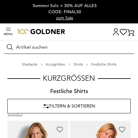
Summer Sale + 30% AUF ALLES
Überspringe Navigation, direkt zum Content
CODE: FINAL30
zum Sale
MENU
Suchen
Startseite
Kurzgrößen
Shirts
Festliche Shirts
KURZGRÖSSEN
Festliche Shirts
FILTERN & SORTIEREN
36
Artikel