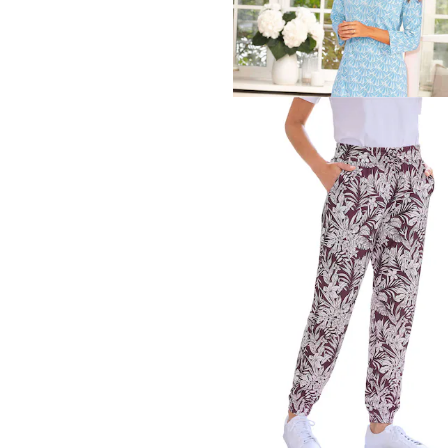
Nachthemd mit 3/4-Arm
53,96 €
59,95 €
30-Tage-Bestpreis**: 59,95 €
(-10%)
PLANTIER
39,95 €