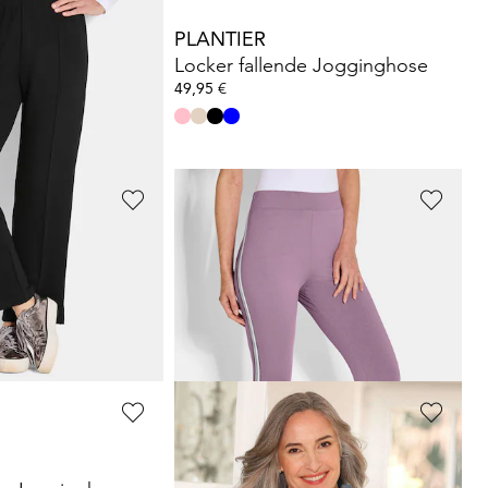
PLANTIER
Freizeitanzug mit Raffung am Bein
Locker fallende Jogginghose
49,95 €
 59,95 €
(-8%)
PLANTIER
Wasserdichte Funktionsjacke mit Reflektoren
Leggings mit Galonstreifen im Doppelpack
44,95 €
59,95 €
 169,95 €
(-29%)
30-Tage-Bestpreis**: 49,95 €
(-10%)
COMODO