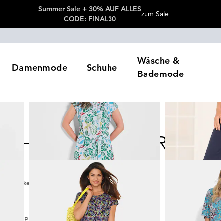
Summer Sale + 30% AUF ALLES
zum Sale
CODE: FINAL30
Wäsche &
Damenmode
Schuhe
Bademode
tmode
KURZGRÖSSE
125
Artikel
en
Preis