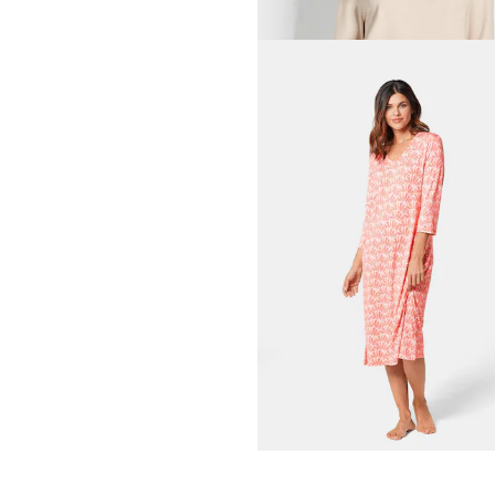
PLANTIER
35,96 €
39,95 €
30-Tage-Bestpreis**: 39,95 €
(-10%)
PLANTIER
29,97 €
49,95 €
30-Tage-Bestpreis**: 34,96 €
(-14%)