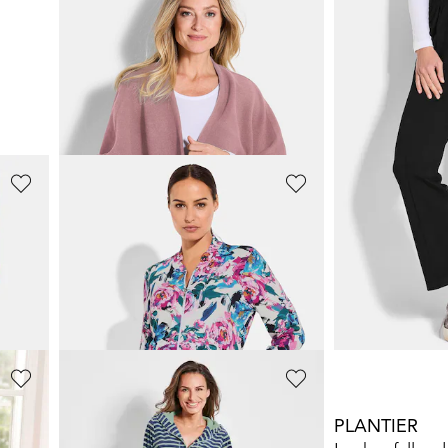
PLANTIER
COMODO
Fleece-Poncho
39,95 €
54,95 €
69,95 €
30-Tage-Bestpreis**:
COMODO
GOLDNER
Blouson aus Viskose-Jersey
41,97 €
119,95 €
69,95 €
189,95 €
30-Tage-Bestpreis**: 48,96 €
(-14%)
30-Tage-Bestpreis**:
COMODO
PLANTIER