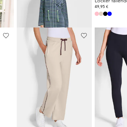
Nicki-Hausmantel mit Reißverschluß
Locker fallen
59,97 €
49,95 €
99,95 €
30-Tage-Bestpreis**: 69,97 €
(-14%)
PLANTIER
PLANTIER
Bequeme Jogginghose mit Blätter-Print
Freizeithosen mit Kontrast-Paspelierung
Leggings im 
69,95 €
44,95 €
59,95 €
30-Tage-Bestpreis**:
1
2
3