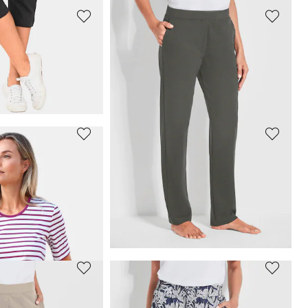
PLANTIER
Reha-Hose mit seitlichem Reißverschluss
Reha-Hose mit seitlichem Reißverschluss
89,95 €
PLANTIER
Bequeme 3/4-Freizeithose mit Schlupfbund und Taschen
Bequeme 3/4-Freizeithose mit Schlupfbund und Taschen
44,96 €
49,95 €
 49,95 €
(-10%)
30-Tage-Bestpreis**: 49,95 €
(-10%)
PLANTIER