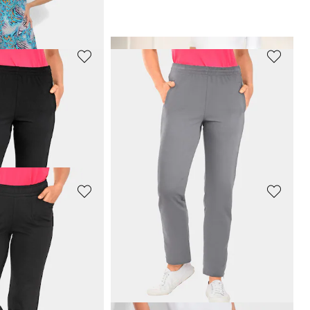
PLANTIER
portiver Optik
Caprihose in sportiver Optik
39,95 €
49,95 €
GOLDNER
Freizeitkleid mit fantasievollem Animal Print
Druckkleid mit bedruckten Federn
69,95 €
119,95 €
 47,96 €
(-12%)
30-Tage-Bestpreis**: 79,95 €
(-12%)