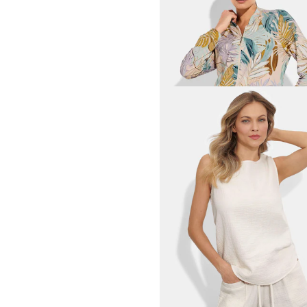
79,95 €
PLANTIER
Bequeme Capri-Leggings
31,46 €
34,95 €
30-Tage-Bestpreis**: 34,95 €
(-10%)
COMODO
Blouson aus Viskose-Jerse
41,97 €
69,95 €