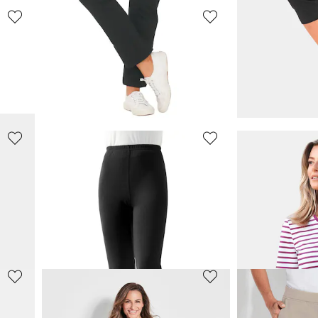
ASCAFA
PLANTIER
Ärmelloses Freizeitkleid aus reiner Viskose
Freizeitkleid mit Fantasie-Print
49,95 €
89,95 €
59,95 €
PLANTIER
PLANTIER
Bequeme Jogginghose zum Schlüpfen
Bequeme Jogginghose zum Schlüpfen
59,95 €
44,96 €
49,95 €
30-Tage-Bestpreis**:
PLANTIER
RINGELLA