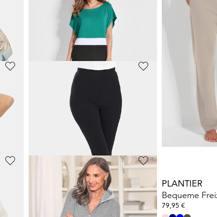
Bequeme Freizeithose mit Schlupfbund und Taschen
Bequeme Jogginghose mit Blätter-Print
35,96 €
29,98 €
39,95 €
99,95 €
30-Tage-Bestpreis**: 39,95 €
(-10%)
PLANTIER
GOLDNER
Stretch-Leggings aus gekämmter Baumwolle
Ringelshirt mi
39,95 €
44,96 €
49,95 €
30-Tage-Bestpreis**:
GOLDNER
PLANTIER
y
Strandkleid mit Colour-Blocking-Design
34,97 €
79,95 €
49,95 €