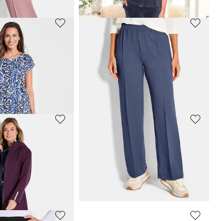
PLANTIER
Wasserdichte Funktionsjacke mit Reflektoren
Doppelpack Shirt + Top
39,96 €
49,95 €
 169,95 €
(-29%)
30-Tage-Bestpreis**: 42,46 €
(-5%)
COMODO
de Jogginghose
Samtweicher Nicki-Hausanzug
99,95 €