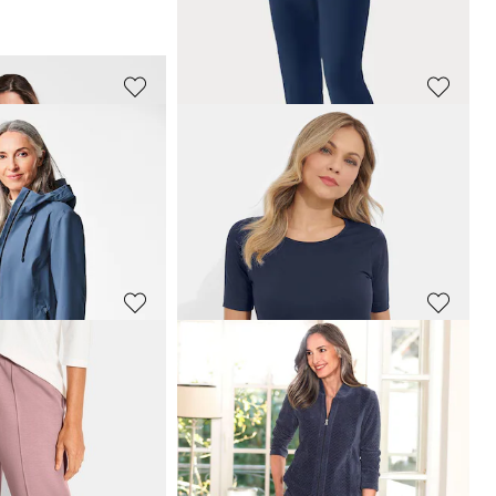
PLANTIER
Leichtfrottee-Hausmantel mit Reißverschluss
Frotteekleid mit Kapuze
39,96 €
49,95 €
30-Tage-Bestpreis**: 49,95 €
(-20%)
PLANTIER
e
CARLA
wasserabweisend
Stretch-Leggings aus gekämmter Baumwolle
39,95 €
 59,95 €
(-16%)