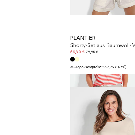
30-Tage-Bestpreis**: 48,96 €
(-14%)
PLANTIER
64,95 €
79,95 €
30-Tage-Bestpreis**: 69,95 €
(-7%)
GOLDNER
Caprihose
CARLA
im Cargo-
54,95 €
99,95 €
30-Tage-Bestpreis**: 64,95 €
(-15%)