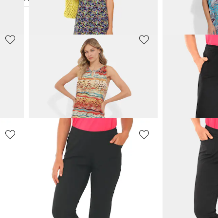
GOLDNER
PLANTIER
Look
Druckkleid mit Alloverprint & Bindegürtel
Caprihose in s
69,95 €
39,95 €
119,95 €
49,95 €
30-Tage-Bestpreis**: 79,95 €
(-12%)
GOLDNER
ASCAFA
Reha-Hose mit seitlichem Reißverschluss
Bequemes Freizeitkleid in modischem Druck
59,95 €
41,97 €
59,95 €
30-Tage-Bestpreis**: