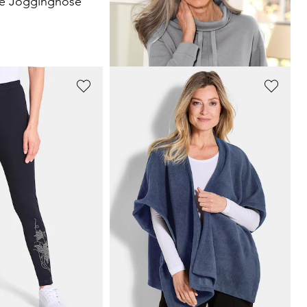
de Jogginghose
Sweatshirt mit halsfernen Kragen und Tunnelzug
59,95 €
PLANTIER
Doppelpack
Fleece-Poncho
39,95 €
 49,95 €
(-10%)