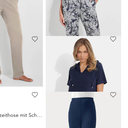
Leichtfrottee-Hausmantel mit Reißverschluss
Bequeme Freizeithose mit Schlupfbund und Taschen
79,95 €
PLANTIER
t Halbarm
Jogginghose mit Biesen im Doppelpack
69,95 €
 49,95 €
(-10%)
PLANTIER
Bequeme Freizeithose mit Schlupfbund und Taschen
Bequeme Jogginghose mit Blätter-Print
39,95 €