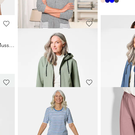
30-Tage-Bestpreis**: 49,95 €
(-30%)
PLANTIER
COMODO
Shorty-Set aus Baumwoll-Musselin
Bequeme Capri-Leggings
31,46 €
79,95 €
34,95 €
30-Tage-Bestpreis**: 34,95 €
(-10%)
COMODO
GOLDNER
Look
Leichtfrottee-Hausmantel mit Reißverschluss und Kapuze
Funktionshos
47,97 €
49,95 €
79,95 €
99,95 €
30-Tage-Bestpreis**: 55,96 €
(-14%)
30-Tage-Bestpreis**: