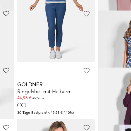
GOLDNER
GOLDNER
Bequeme Jogginghose mit Blätter-Print
Wasserdichte Funktionsjacke mit Reflektoren
119,95 €
119,95 €
189,95 €
189,95 €
30-Tage-Bestpreis**: 169,95 €
(-29%)
30-Tage-Bestpreis**:
GOLDNER
PLANTIER
Sweatshirt mit weitem Rundhalsausschnitt
Ringelshirt mit Halbarm
Locker fallen
44,96 €
49,95 €
49,95 €
30-Tage-Bestpreis**: 49,95 €
(-10%)