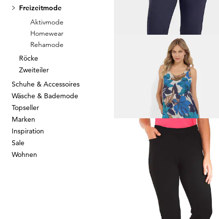
Freizeitmode
Aktivmode
Homewear
Rehamode
Röcke
GOLDNER
Zweiteiler
Caprihose
CARLA
im Cargo-
Schuhe & Accessoires
49,95 €
89,95 €
Wäsche & Bademode
Topseller
30-Tage-Bestpreis**: 59,95 €
(-16%)
Marken
Inspiration
Sale
Wohnen
PLANTIER
89,95 €