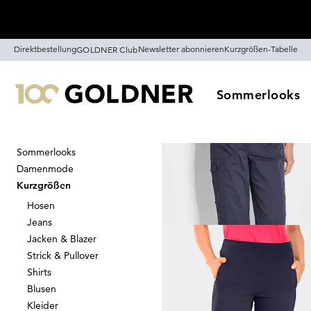
Überspringe Navigation, direkt zum Content
Direktbestellung
Newsletter abonnieren
Kurzgrößen-Tabelle
GOLDNER Club
Sommerlooks
Sommerlooks
Startseite
Kurzgrößen
Freizei
Damenmode
Kurzgrößen
Hosen
Jeans
Jacken & Blazer
Freizeitmode
Strick & Pullover
Shirts
Blusen
Kleider
Sortieren
Sale
Farb