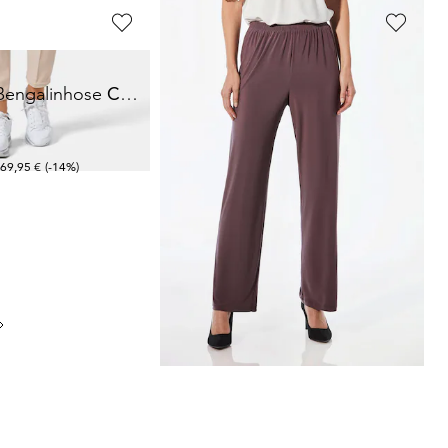
GOLDNER
 Bengalinhose
CARLA
Bequeme Slinky-Hose VERA
49,95 €
79,95 €
+ 4
 69,95 €
(-14%)
30-Tage-Bestpreis**: 69,95 €
(-28%)