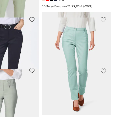
+ 4
 69,95 €
(-14%)
30-Tage-Bestpreis**: 99,95 €
(-20%)
GOLDNER
ky-Hose VERA
Satin-Baumwollhose
LOUISA
COMFORT+
59,95 €
99,95 €
+ 4
 69,95 €
(-28%)
30-Tage-Bestpreis**: 69,95 €
(-14%)
GOLDNER
7/8-Bengalinhose BELLA mit Biesen
Bequeme Slinky-Hose VERA
79,95 €
+ 4