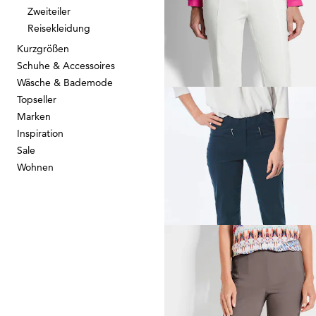
Jeans
CARLA
mit Spitzenbor
Zweiteiler
69,95 €
129,95 €
Reisekleidung
Kurzgrößen
30-Tage-Bestpreis**: 89,95 €
(-22%)
Schuhe & Accessoires
Wäsche & Bademode
Topseller
Marken
GOLDNER
Inspiration
Schmale Bengalinhose
LO
Sale
79,95 €
Wohnen
+ 11
GOLDNER
Bengalinhose
LOUISA
aus Super
59,95 €
79,95 €