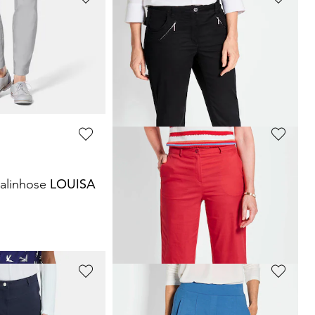
GOLDNER
alinhose
LOUISA
Culotte mit sommerlichem Blätterprint
29,95 €
79,95 €
30-Tage-Bestpreis**: 39,95 €
(-25%)
GOLDNER
alinhose
LOUISA
7/8-Chino-Hose
LOUISA
59,95 €
99,95 €
30-Tage-Bestpreis**: 79,95 €
(-25%)
GOLDNER