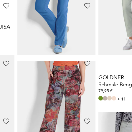
GOLDNER
ADELINA
UISA
7/8-Bengalinhose BELLA mit Biesen
69,95 €
89,95 €
99,95 €
+ 1
+ 2
GOLDNER
GOLDNER
7/8-Bengalinhose BELLA mit Biesen
Pflegeleichte Bengalinhose
CARLA
Schmale Beng
59,95 €
79,95 €
89,95 €
+ 5
+ 11
30-Tage-Bestpreis**: 69,95 €
(-14%)