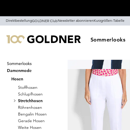
Überspringe Navigation, direkt zum Content
Direktbestellung
Newsletter abonnieren
Kurzgrößen-Tabelle
GOLDNER Club
Sommerlooks
Sommerlooks
Startseite
Damenmode
Hosen
Damenmode
Stretchhosen
Hosen
Stoffhosen
Schlupfhosen
Stretchhosen
Sortieren
Sale
Farb
Röhrenhosen
Bengalin Hosen
Gerade Hosen
Weite Hosen