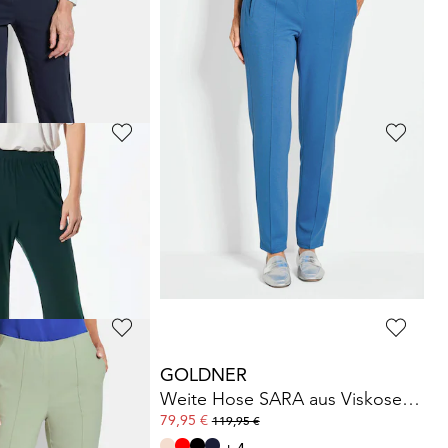
alinhose
LOUISA
7/8-Chino-Hose
LOUISA
59,95 €
99,95 €
30-Tage-Bestpreis**: 79,95 €
(-25%)
GOLDNER
hose
LOUISA
Bermuda-Shorts
CARLA
mit Formbund
29,95 €
89,95 €
30-Tage-Bestpreis**: 49,95 €
(-40%)
GOLDNER
LOUISA
aus Super Stretch
Weite Hose SARA aus Viskose-Jersey
79,95 €
119,95 €