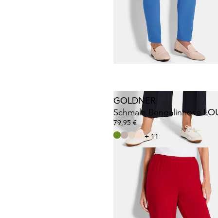
GOLDNER
69,95 €
89,95 €
30-Tage-Bestpreis**: 89,95 €
(-22%)
GOLDNER
Schmale Bengalinhose
LO
79,95 €
+ 11
GOLDNER
Bequeme Slinky-Hose VE
79,95 €