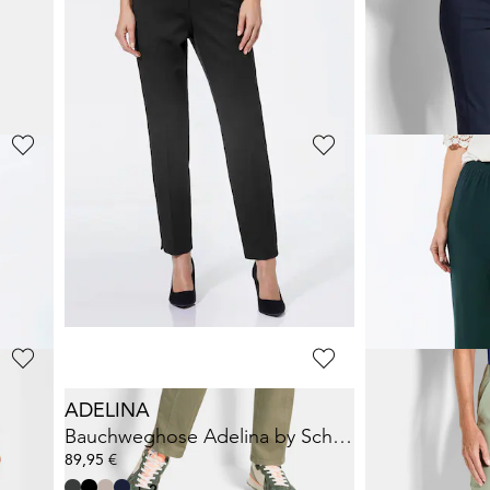
düre
Schmale Bengalinhose
LOUISA
Schmale Beng
79,95 €
79,95 €
+ 11
+ 11
GOLDNER
GOLDNER
UISA
Schmale Hose
LOUISA
mit Schlank-Effekt
7/8-Bengalin
69,95 €
79,95 €
119,95 €
+ 11
30-Tage-Bestpreis**: 89,95 €
(-22%)
ADELINA
GOLDNER
 Stretch
Bauchweghose Adelina by Scheiter
Bengalinhose
89,95 €
59,95 €
79,95 €