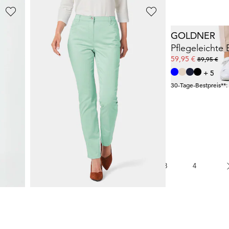
GOLDNER
GOLDNER
it Formbund
Satin-Baumwollhose
LOUISA
COMFORT+
Pflegeleichte
59,95 €
59,95 €
99,95 €
89,95 €
+ 4
+ 5
30-Tage-Bestpreis**: 69,95 €
(-14%)
30-Tage-Bestpreis**:
1
2
3
4