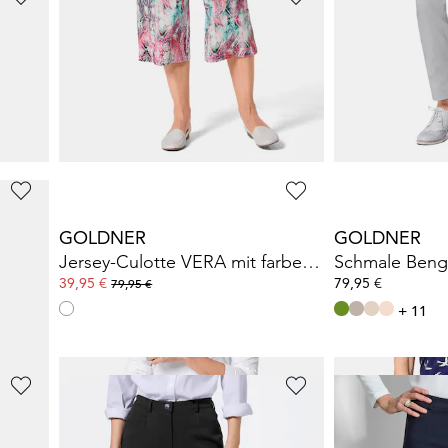
GOLDNER
GOLDNER
UISA
Bengalinhose
LOUISA
aus Super Stretch
Schmale Beng
59,95 €
79,95 €
79,95 €
+ 11
30-Tage-Bestpreis**: 69,95 €
(-14%)
GOLDNER
GOLDNER
7/8-Bengalinhose BELLA mit Biesen
Jersey-Culotte VERA mit farbenfrohem Druck
Schmale Beng
39,95 €
79,95 €
79,95 €
+ 11
GOLDNER
GOLDNER