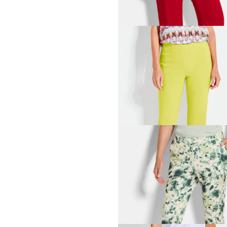
+ 4
GOLDNER
Pflegeleichte Bengalinhos
59,95 €
89,95 €
+ 5
30-Tage-Bestpreis**: 69,95 €
(-14%)
GOLDNER
Schmale Hose
LOUISA
aus Scub
69,95 €
99,95 €
30-Tage-Bestpreis**: 79,95 €
(-12%)