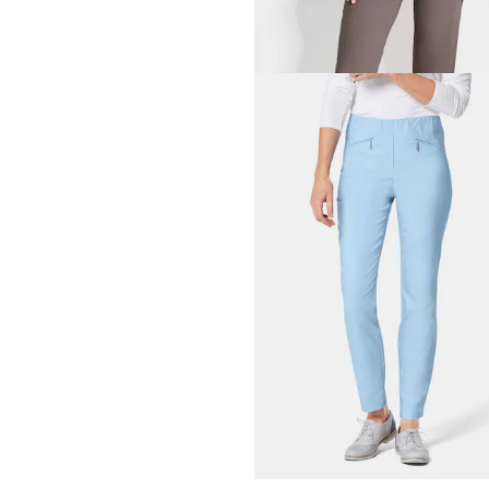
30-Tage-Bestpreis**: 69,95 €
(-14%)
GOLDNER
7/8-Bengalinhose
LOUISA
79,95 €
+ 11
GOLDNER
Pflegeleichte Bengalinhos
59,95 €
89,95 €
+ 5
30-Tage-Bestpreis**: 69,95 €
(-14%)