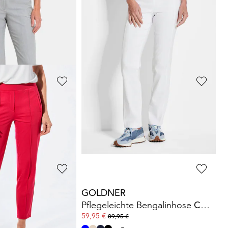
GOLDNER
e
LOUISA
mit Saumschlitz
Schmale Bengalinhose
LOUISA
79,95 €
+ 11
 49,95 €
(-20%)
GOLDNER
ky-Hose VERA
7/8-Bengalinhose
LOUISA
79,95 €
+ 11
GOLDNER
Bauchweghose Adelina by Scheiter
Pflegeleichte Bengalinhose
CARLA
59,95 €
89,95 €