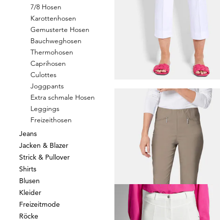
7/8 Hosen
Karottenhosen
GOLDNER
Gemusterte Hosen
Schmale Bengalinhose
LO
Bauchweghosen
79,95 €
Thermohosen
+ 11
Caprihosen
Culottes
Joggpants
Extra schmale Hosen
Leggings
GOLDNER
Freizeithosen
Jeans
69,95 €
99,95 €
Jacken & Blazer
+ 1
Strick & Pullover
Shirts
Blusen
Kleider
Freizeitmode
GOLDNER
Röcke