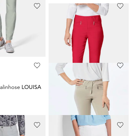
GOLDNER
Bauchweghose Adelina by Scheiter
Satin-Baumwollhose
LOUISA
59,95 €
99,95 €
+ 4
30-Tage-Bestpreis**: 69,95 €
(-14%)
GOLDNER
alinhose
LOUISA
Schlupfhose
LOUISA
aus Baumwoll-Satin
59,95 €
99,95 €
+ 4
30-Tage-Bestpreis**: 69,95 €
(-14%)