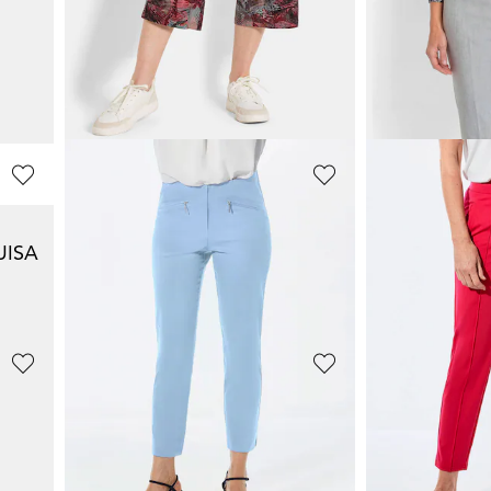
GOLDNER
GOLDNER
Culotte VERA aus Viskose-Jersey
Satin-Baumwollhose
LOUISA
Bengalin-Hos
59,95 €
39,95 €
99,95 €
89,95 €
+ 4
30-Tage-Bestpreis**:
30-Tage-Bestpreis**: 69,95 €
(-14%)
GOLDNER
GOLDNER
UISA
Culotte VERA aus Viskose-Jersey
Bequeme Slin
39,95 €
79,95 €
79,95 €
+ 4
GOLDNER
ADELINA
RA
Weite Hose SARA aus Viskose-Jersey
119,95 €
89,95 €