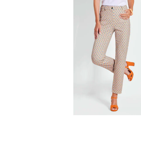
GOLDNER
Gemusterte Hose
LOUISA
m
49,95 €
89,95 €
30-Tage-Bestpreis**: 59,95 €
(-16%)