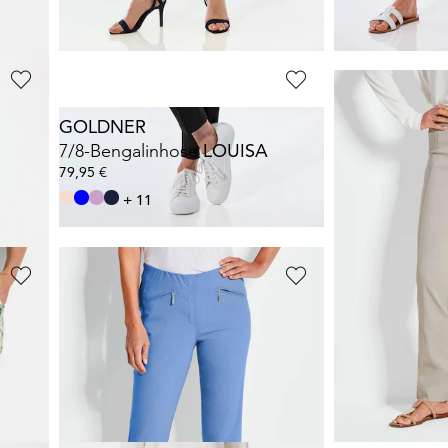
+ 4
+ 2
GOLDNER
GOLDNER
e
CARLA
7/8-Bengalinhose
LOUISA
79,95 €
79,95 €
119,95 €
+ 11
+ 4
30-Tage-Bestpreis**:
GOLDNER
GOLDNER
a-Jersey
7/8-Bengalinhose
LOUISA
79,95 €
119,95 €
+ 11
+ 4