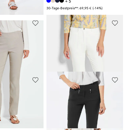
+ 5
30-Tage-Bestpreis**: 69,95 €
(-14%)
ADELINA
Weite Hose SARA aus Viskose-Jersey
Bauchweghose Adelina by Scheiter
89,95 €
+ 2
 99,95 €
(-20%)
GOLDNER
Weite Hose SARA aus Viskose-Jersey
7/8-Bengalinhose
LOUISA
79,95 €
+ 11