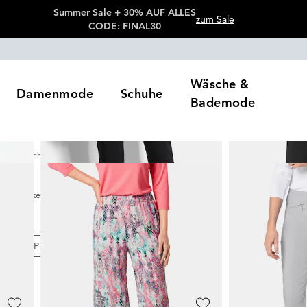
Summer Sale + 30% AUF ALLES
zum Sale
CODE: FINAL30
Wäsche &
Damenmode
Schuhe
Bademode
Stretchhosen
230
Artikel
en
Preis