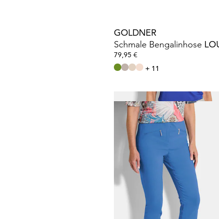
GOLDNER
Schmale Bengalinhose
LO
79,95 €
+ 11
GOLDNER
69,95 €
99,95 €
+ 1