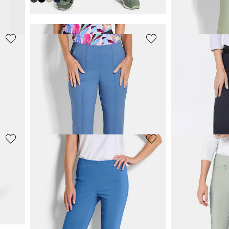
+ 2
30-Tage-Bestpreis**:
GOLDNER
GOLDNER
7/8-Bengalinhose BELLA mit Biesen
Bequeme Slin
69,95 €
49,95 €
99,95 €
79,95 €
+ 1
+ 4
30-Tage-Bestpreis**:
GOLDNER
GOLDNER
e
CARLA
Bengalinhose
LOUISA
aus Super Stretch
59,95 €
69,95 €
79,95 €
99,95 €
+ 1
30-Tage-Bestpreis**: 69,95 €
(-14%)