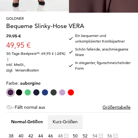
GOLDNER
Bequeme Slinky-Hose VERA
79,95 €
Ein bequemer und
unkomplizierter Kombipartner
49,95 €
Schön fallende, anschmiegsame
30-Tage-Bestpreis**: 69,95 €
(-28%)
Ware
|
In eleganter, figurschmeichelnder
inkl. MwSt.
,
Form
zzgl.
Versandkosten
Farbe:
aubergine
Fällt normal aus
Größentabelle
Normal-Größen
Kurz-Größen
38
40
42
44
46
48
50
52
54
56