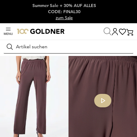
Summer Sale + 30% AUF ALLES
Überspringe Navigation, direkt zum Content
CODE: FINAL30
zum Sale
MENU
Startseite
Damenmode
Hosen
Stretchhosen
Suchen