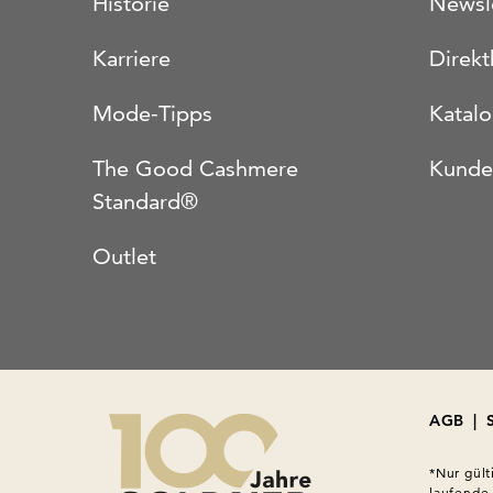
Historie
Newsl
Karriere
Direkt
Mode-Tipps
Katal
The Good Cashmere
Kunde
Standard®
Outlet
AGB
|
*Nur gült
laufende