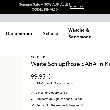
Summer Sale + 30% AUF ALLES
zum Sale
CODE: FINAL30
Wäsche &
Damenmode
Schuhe
Bademode
GOLDNER
Weite Schlupfhose SARA in Kr
99,95 €
inkl. MwSt.
,
zzgl.
Versandkosten
Längs- und querelastisch
Temperaturausgleichende Qualität
Herrlich knitterarm und pflegeleicht