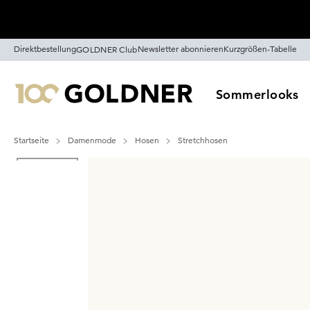
Überspringe Navigation, direkt zum Content
Direktbestellung
Newsletter abonnieren
Kurzgrößen-Tabelle
GOLDNER Club
Sommerlooks
Startseite
Damenmode
Hosen
Stretchhosen