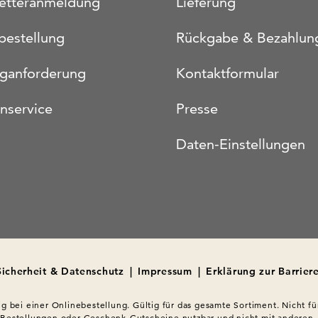
etteranmeldung
Lieferung
bestellung
Rückgabe & Bezahlun
oganforderung
Kontaktformular
nservice
Presse
Daten-Einstellungen
Sicherheit & Datenschutz
|
Impressum
|
Erklärung zur Barriere
ig bei einer Onlinebestellung. Gültig für das gesamte Sortiment. Nicht für
 Bestellungen oder Geschenk-Gutscheine nutzbar und nicht mit anderen 