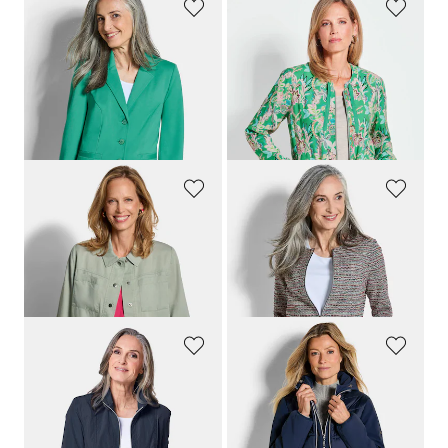
GOLDNER
GOLDNER
Jersey-Blazer mit Reverskragen
Blouson mit floralen Alloverdruck
99,95 €
149,95 €
79,95 €
99,95 €
30-Tage-Bestpreis**: 119,95 €
(-16%)
GOLDNER
GOLDNER
Leichte Jacke aus kühlem Lyocell
Jersey-Blazer in Bouclé-Optik
119,95 €
119,95 €
69,95 €
69,95 €
30-Tage-Bestpreis**: 89,95 €
(-22%)
30-Tage-Bestpreis**: 79,95 €
(-12%)
GOLDNER
GOLDNER
Modische Übergangsjacke
Steppjacke mit Ärmeln aus Softshell
139,95 €
169,95 €
99,95 €
99,95 €
+ 1
+ 1