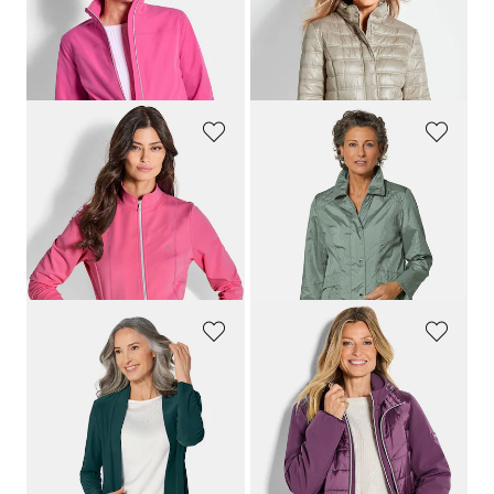
GOLDNER
GOLDNER
Blouson-Jacke mit Reißverschluss
Leichte Steppjacke mit vielen Details
139,95 €
169,95 €
79,95 €
89,95 €
30-Tage-Bestpreis**: 99,95 €
(-20%)
30-Tage-Bestpreis**: 99,95 €
(-10%)
JOY
GOLDNER
Sweatjacke mit Stehkragen
Leichte Jacke mit edlem Schimmer
69,95 €
149,95 €
34,95 €
99,95 €
30-Tage-Bestpreis**: 39,95 €
(-12%)
30-Tage-Bestpreis**: 119,95 €
(-16%)
GOLDNER
GOLDNER
Weich fallende Jersey-Longjacke
Steppjacke mit Ärmeln aus Softshell
99,95 €
169,95 €
59,95 €
99,95 €
+ 3
+ 1
30-Tage-Bestpreis**: 89,95 €
(-33%)
30-Tage-Bestpreis**: 139,95 €
(-28%)