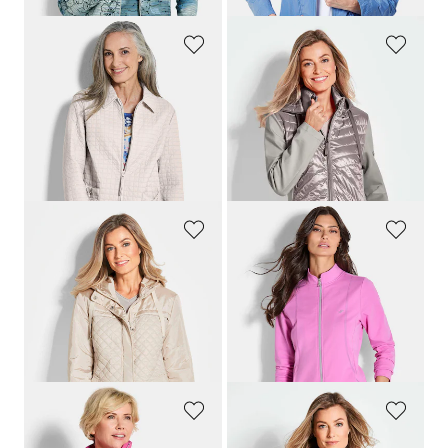
GOLDNER
GOLDNER
Jacke mit Waffelstepp
Jacke mit Stehkragen
149,95 €
169,95 €
89,95 €
99,95 €
+ 2
30-Tage-Bestpreis**: 99,95 €
(-10%)
30-Tage-Bestpreis**: 119,95 €
(-16%)
GOLDNER
JOY
Steppjacke mit Kapuze
Sweatjacke mit Stehkragen
169,95 €
69,95 €
99,95 €
34,95 €
30-Tage-Bestpreis**: 129,95 €
30-Tage-Bestpreis**: 39,95 €
(-12%)
(-23%)