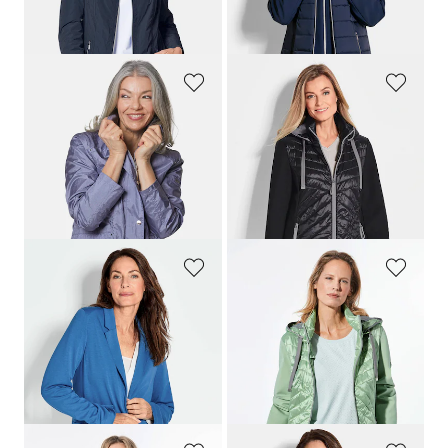
30-Tage-Bestpreis**: 139,95 €
30-Tage-Bestpreis**: 139,95 €
(-28%)
(-28%)
GOLDNER
GOLDNER
Leichte Jacke mit edlem Schimmer
Jacke mit Stehkragen
149,95 €
169,95 €
99,95 €
99,95 €
+ 2
30-Tage-Bestpreis**: 119,95 €
30-Tage-Bestpreis**: 119,95 €
(-16%)
(-16%)
GOLDNER
GOLDNER
Leichter Jerseyblazer mit höchster Bewegungsfreiheit
Jacke mit Stehkragen
149,95 €
169,95 €
99,95 €
99,95 €
+ 4
+ 2
30-Tage-Bestpreis**: 119,95 €
30-Tage-Bestpreis**: 119,95 €
(-16%)
(-16%)