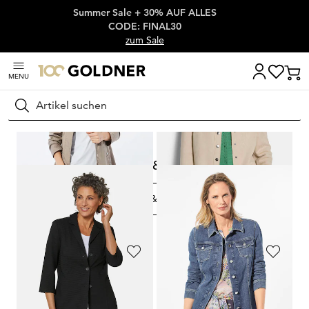
Summer Sale + 30% AUF ALLES
Überspringe Navigation, direkt zum Content
CODE: FINAL30
zum Sale
MENU
Suchen
Startseite
Sale
Jacken & Blazer
Jacken & Blazer
FILTERN & SORTIEREN
299
Artikel
GOLDNER
GOLDNER
Super leichte Longjacke mit versteckter Kapuze
Hemdjacke in Velourslederoptik
189,95 €
99,95 €
79,95 €
59,95 €