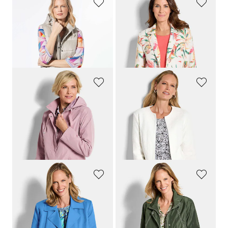
GOLDNER
GOLDNER
Lange Steppweste mit Kapuze
Floraler Blazer aus Waffel-Jersey
139,95 €
129,95 €
79,95 €
79,95 €
30-Tage-Bestpreis**: 99,95 €
(-20%)
GOLDNER
GOLDNER
Jacke mit abnehmbarer Kapuze
Elegante Jerseyjacke aus Baumwolle
159,95 €
139,95 €
99,95 €
89,95 €
30-Tage-Bestpreis**: 119,95 €
30-Tage-Bestpreis**: 99,95 €
(-10%)
(-16%)
GOLDNER
GOLDNER
Trenchjacke mit Baumwolle
Wasserabweisende Regenjacke
149,95 €
149,95 €
99,95 €
79,95 €