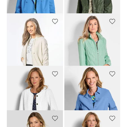
30-Tage-Bestpreis**: 119,95 €
30-Tage-Bestpreis**: 119,95 €
(-16%)
(-33%)
GOLDNER
GOLDNER
Blouson mit klassischen Details
Modische Übergangsjacke
149,95 €
139,95 €
79,95 €
99,95 €
+ 1
30-Tage-Bestpreis**: 89,95 €
(-11%)
30-Tage-Bestpreis**: 139,95 €
(-28%)
GOLDNER
GOLDNER
Edler Blazer in Bouclé-Optik
Jacke im Blouson-Stil
139,95 €
129,95 €
89,95 €
69,95 €
30-Tage-Bestpreis**: 99,95 €
(-10%)
30-Tage-Bestpreis**: 79,95 €
(-12%)