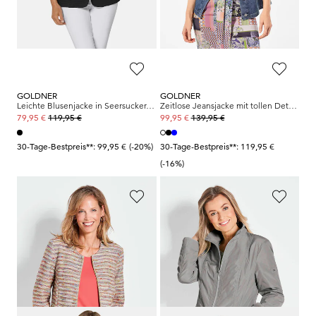
30-Tage-Bestpreis**: 139,95 €
30-Tage-Bestpreis**: 69,95 €
(-14%)
(-42%)
GOLDNER
GOLDNER
Leichte Blusenjacke in Seersucker-Qualität
Zeitlose Jeansjacke mit tollen Details
119,95 €
139,95 €
79,95 €
99,95 €
30-Tage-Bestpreis**: 99,95 €
(-20%)
30-Tage-Bestpreis**: 119,95 €
(-16%)
GOLDNER
GOLDNER
Bouclé-Jacke im Ringel-Look
Modische Übergangsjacke
119,95 €
139,95 €
89,95 €
99,95 €
+ 1
30-Tage-Bestpreis**: 99,95 €
(-10%)
30-Tage-Bestpreis**: 139,95 €
(-28%)