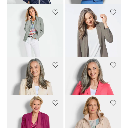
GOLDNER
GOLDNER
Modische Übergangsjacke
Leichter Jerseyblazer mit höchster Bewegungsfreiheit
139,95 €
149,95 €
99,95 €
99,95 €
+ 1
+ 4
30-Tage-Bestpreis**: 139,95 €
30-Tage-Bestpreis**: 119,95 €
(-28%)
(-16%)
GOLDNER
GOLDNER
Jersey-Blazer mit Reverskragen
Jersey-Blazer mit Reverskragen
99,95 €
99,95 €
79,95 €
79,95 €
GOLDNER
GOLDNER
Chiffonjäckchen
Windbreaker mit abnehmbarer Kapuze
59,95 €
159,95 €
49,95 €
99,95 €