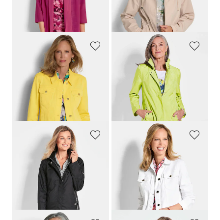
30-Tage-Bestpreis**: 119,95 €
(-16%)
GOLDNER
GOLDNER
Jeansjacke in taillierter Form
Super leichte Longjacke mit versteckter Kapuze
149,95 €
189,95 €
79,95 €
79,95 €
30-Tage-Bestpreis**: 99,95 €
(-20%)
30-Tage-Bestpreis**: 139,95 €
(-42%)
GOLDNER
GOLDNER
Super leichte Longjacke mit versteckter Kapuze
Jeansjacke mit Blumenborte
189,95 €
129,95 €
79,95 €
89,95 €
30-Tage-Bestpreis**: 139,95 €
30-Tage-Bestpreis**: 99,95 €
(-10%)
(-42%)