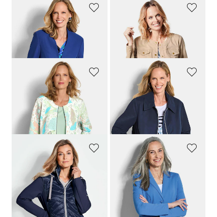
GOLDNER
GOLDNER
Blazer ohne Revers aus Viskose-Stretch
Jacke
159,95 €
139,95 €
99,95 €
89,95 €
GOLDNER
GOLDNER
Jersey-Jacke mit Ottomanstruktur
Leichte Jacke im Blouson-Stil
119,95 €
149,95 €
69,95 €
99,95 €
30-Tage-Bestpreis**: 79,95 €
(-12%)
GOLDNER
GOLDNER
Jacke mit Stehkragen
Jersey-Blazer mit Reverskragen
169,95 €
99,95 €
99,95 €
79,95 €
+ 2
30-Tage-Bestpreis**: 119,95 €
(-16%)