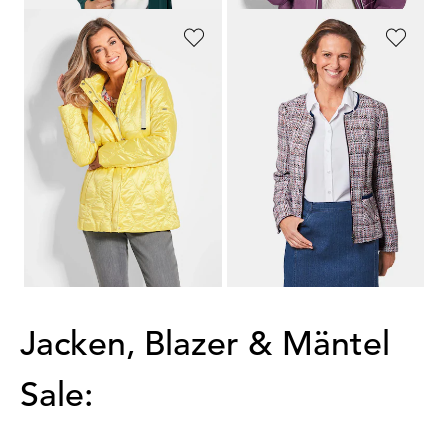
GOLDNER
GOLDNER
Steppjacke mit Wellenstepp
Edler Bouclé-Blazer mit Jeanspaspel
169,95 €
139,95 €
79,95 €
89,95 €
30-Tage-Bestpreis**: 99,95 €
(-20%)
30-Tage-Bestpreis**: 119,95 €
(-25%)
1
2
3
4
5
Jacken, Blazer & Mäntel
Sale: