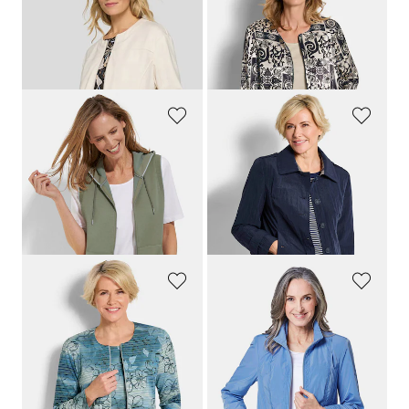
RABE
GOLDNER
Blouson aus Jersey mit Reißverschluss
Edler Blouson aus Viskose-Satin
119,99 €
129,95 €
53,99 €
69,95 €
30-Tage-Bestpreis**: 84,00 €
(-35%)
30-Tage-Bestpreis**: 89,95 €
(-22%)
BARBARA LEBEK
GOLDNER
Sweatweste mit Kapuze und Kängurutaschen
Trench-Jacke in Crash-Optik
79,95 €
169,95 €
39,97 €
99,95 €
30-Tage-Bestpreis**: 51,97 €
(-23%)
30-Tage-Bestpreis**: 149,95 €
(-33%)
GOLDNER
GOLDNER
Shirtjacke aus geringeltem Struktur-Jersey
Modische Übergangsjacke
99,95 €
139,95 €
59,95 €
99,95 €
+ 1
30-Tage-Bestpreis**: 79,95 €
(-25%)
30-Tage-Bestpreis**: 139,95 €
(-28%)