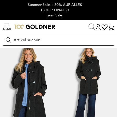
Summer Sale + 30% AUF ALLES
Überspringe Navigation, direkt zum Content
CODE: FINAL30
zum Sale
MENU
Startseite
Damenmode
Jacken & Blazer
Mäntel
Suchen