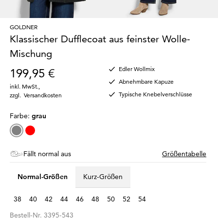
GOLDNER
Klassischer Dufflecoat aus feinster Wolle-
Mischung
Edler Wollmix
199,95 €
Abnehmbare Kapuze
inkl. MwSt.
,
Typische Knebelverschlüsse
zzgl.
Versandkosten
Farbe:
grau
Fällt normal aus
Größentabelle
Normal-Größen
Kurz-Größen
38
40
42
44
46
48
50
52
54
Bestell-Nr.
3395-543