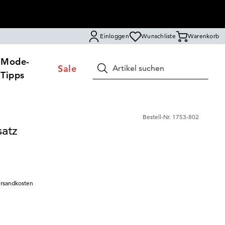
Einloggen
Wunschliste
Warenkorb
Mode-
Sale
Suchen
Tipps
Bestell-Nr.
1753-802
satz
rsandkosten