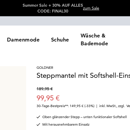
Summer Sale + 30% AUF ALLES
zum Sale
CODE: FINAL30
Wäsche &
Damenmode
Schuhe
Bademode
GOLDNER
Steppmantel mit Softshell-Ein
189,95 €
99,95 €
30-Tage-Bestpreis**: 149,95 €
(-33%)
|
inkl. MwSt.
,
zzgl.
Ve
Oben glänzender Stepp – unten funktionaler Softshell
Mit herausnehmbarem Einsatz