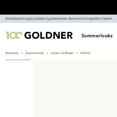
Überspringe Navigation, direkt zum Content
Direktbestellung
Newsletter abonnieren
Kurzgrößen-Tabelle
GOLDNER Club
Sommerlooks
Startseite
Damenmode
Jacken & Blazer
Mäntel