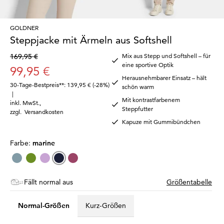
GOLDNER
Steppjacke mit Ärmeln aus Softshell
169,95 €
Mix aus Stepp und Softshell – für
eine sportive Optik
99,95 €
Herausnehmbarer Einsatz – hält
30-Tage-Bestpreis**: 139,95 €
(-28%)
schön warm
|
Mit kontrastfarbenem
inkl. MwSt.
,
Steppfutter
zzgl.
Versandkosten
Kapuze mit Gummibündchen
Farbe:
marine
Fällt normal aus
Größentabelle
Normal-Größen
Kurz-Größen