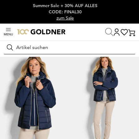
Summer Sale + 30% AUF ALLES
Überspringe Navigation, direkt zum Content
CODE: FINAL30
zum Sale
MENU
Startseite
Damenmode
Jacken & Blazer
Jacken
Suchen