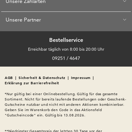
Unsere Zahlarten
Unsere Partner
Bestellservice
Erreichbar täglich von 8:00 bis 20:00 Uhr
09251 / 4647
AGB
|
Sicherheit & Datenschutz
|
Impressum
|
Erklärung zur Barrierefreiheit
*Nur gültig bei einer Onlinebestellung. Gültig für das gesamte 
Sortiment. Nicht für bereits laufende Bestellungen oder Geschenk-
Gutscheine nutzbar und nicht mit anderen Aktionen kombinierbar. 
Geben Sie im Warenkorb den Code in das Aktionsfeld 
"Gutscheincode" ein. Gültig bis 13.08.2026.

**Niedrigster Gesamtpreis der letzten 30 Tage vor der 