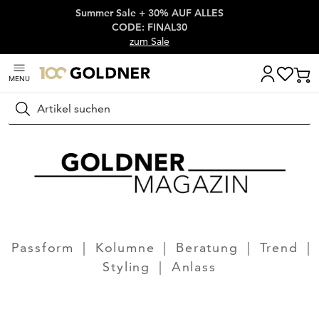
Summer Sale + 30% AUF ALLES
Überspringe Navigation, direkt zum Content
CODE: FINAL30
zum Sale
MENU
Suchen
Passform
|
Kolumne
|
Beratung
|
Trend
|
Styling
|
Anlass
Zum Artikel Modedesignerin Stefie beim Fashion Shoot