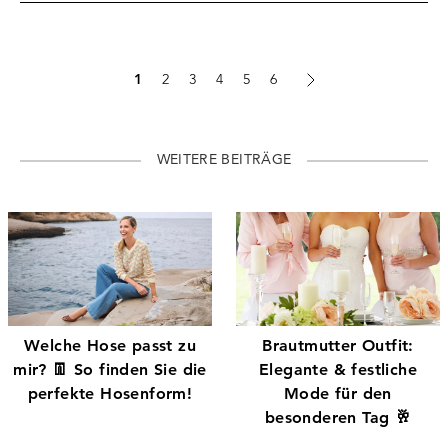
1
2
3
4
5
6
WEITERE BEITRÄGE
Welche Hose passt zu
Brautmutter Outfit:
mir? 👖 So finden Sie die
Elegante & festliche
perfekte Hosenform!
Mode für den
besonderen Tag 🥂