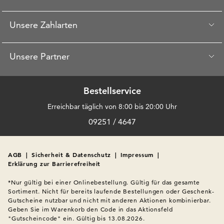
Unsere Zahlarten
Unsere Partner
Bestellservice
Erreichbar täglich von 8:00 bis 20:00 Uhr
09251 / 4647
AGB
|
Sicherheit & Datenschutz
|
Impressum
|
Erklärung zur Barrierefreiheit
*Nur gültig bei einer Onlinebestellung. Gültig für das gesamte 
Sortiment. Nicht für bereits laufende Bestellungen oder Geschenk-
Gutscheine nutzbar und nicht mit anderen Aktionen kombinierbar. 
Geben Sie im Warenkorb den Code in das Aktionsfeld 
"Gutscheincode" ein. Gültig bis 13.08.2026.
