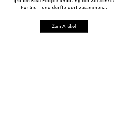
großen Real People Shooting der Zeitschrift
Für Sie – und durfte dort zusammen...
Zum Artikel
Zum Artikel Unsere GOLDNER-Community auf Kreuzfahrt: 