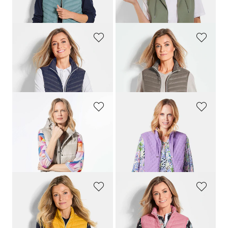
+ 4
30-Tage-Bestpreis**: 51,97 €
(-23%)
GOLDNER
GOLDNER
Steppweste aus leichter Daune
Steppweste aus leichter Daune
79,95 €
79,95 €
+ 4
+ 4
GOLDNER
GOLDNER
Lange Steppweste mit Kapuze
Leichte Steppweste mit Stehkragen
139,95 €
99,95 €
79,95 €
39,95 €
30-Tage-Bestpreis**: 99,95 €
(-20%)
GOLDNER
GOLDNER
Steppweste aus leichter Daune
Steppweste aus leichter Daune
79,95 €
79,95 €