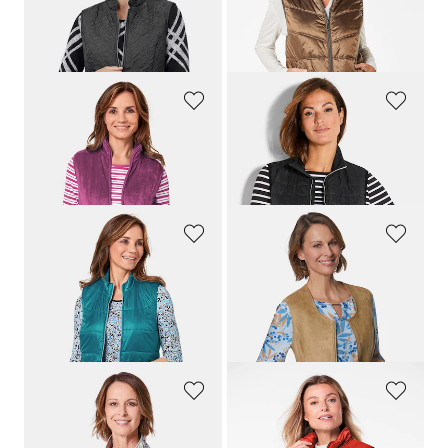
89,95 €
149,95 €
69,95 €
30-Tage-Bestpreis**: 79,95 €
(-12%)
GOLDNER
JOY
Teddy-Weste aus flauschigen Fleece
Steppweste mit Jersey-Einsätzen
69,95 €
89,95 €
29,95 €
62,97 €
GOLDNER
GOLDNER
Leichte Steppweste mit Stehkragen
Velourslederimitat-Weste
89,95 €
119,95 €
49,95 €
69,95 €
30-Tage-Bestpreis**: 59,95 €
(-16%)
30-Tage-Bestpreis**: 79,95 €
(-12%)
GOLDNER
GOLDNER
Verwandlungskünstler Steppwendeweste
Figurschmeichelnde Weste mit leichter Wattierung