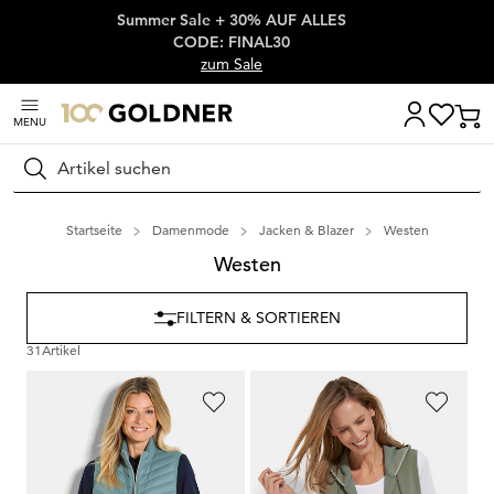
Summer Sale + 30% AUF ALLES
Überspringe Navigation, direkt zum Content
CODE: FINAL30
zum Sale
MENU
Suchen
Startseite
Damenmode
Jacken & Blazer
Westen
Westen
FILTERN & SORTIEREN
31
Artikel
GOLDNER
BARBARA LEBEK
Steppweste aus leichter Daune
Sweatweste mit Kapuze und Kängurutaschen
79,95 €
79,95 €
39,97 €