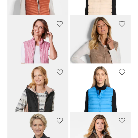
+ 4
30-Tage-Bestpreis**: 34,99 €
(-35%)
GOLDNER
BARBARA LEBEK
Leichte Steppweste mit Stehkragen
Weste aus kuscheligem Struktur-Jersey
89,95 €
79,95 €
39,95 €
31,98 €
30-Tage-Bestpreis**: 49,95 €
(-20%)
30-Tage-Bestpreis**: 55,97 €
(-42%)
GOLDNER
BETTY BARCLAY
Sportive Weste mit vielen Details
Leichte Daunenweste mit Taschen
109,95 €
49,99 €
69,95 €
22,50 €
30-Tage-Bestpreis**: 79,95 €
(-12%)
30-Tage-Bestpreis**: 34,99 €
(-35%)
GOLDNER
GOLDNER
Leicht wattierte Steppweste
Long-Steppweste mit Stehkragen