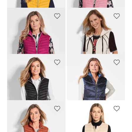
+ 4
+ 4
GOLDNER
BARBARA LEBEK
Steppweste aus leichter Daune
Jerseyweste mit Kapuze und Reißverschluss
79,95 €
79,95 €
39,97 €
+ 4
30-Tage-Bestpreis**: 55,97 €
(-28%)
GOLDNER
GOLDNER
Steppweste aus leichter Daune
Long-Steppweste mit Stehkragen
79,95 €
149,95 €
69,95 €
+ 4
30-Tage-Bestpreis**: 79,95 €
(-12%)
GOLDNER
BETTY BARCLAY
Steppweste aus leichter Daune
Leichte Daunenweste mit Taschen
79,95 €
49,99 €
22,50 €