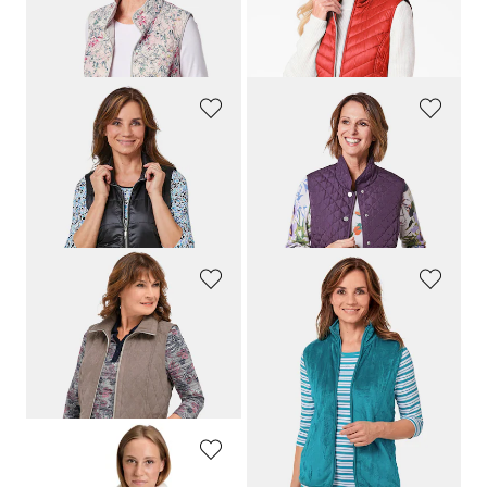
99,95 €
79,95 €
39,95 €
34,95 €
30-Tage-Bestpreis**: 49,95 €
(-20%)
30-Tage-Bestpreis**: 39,95 €
(-12%)
GOLDNER
GOLDNER
Leichte Steppweste mit Stehkragen
Sportive Steppweste
89,95 €
89,95 €
49,95 €
49,95 €
30-Tage-Bestpreis**: 59,95 €
(-16%)
30-Tage-Bestpreis**: 59,95 €
(-16%)
GOLDNER
GOLDNER
Zeitlose Veloursleder- Steppweste mit Kragen
Teddy-Weste aus flauschigen Fleece
89,95 €
69,95 €
59,95 €
29,95 €
30-Tage-Bestpreis**: 69,95 €
(-14%)