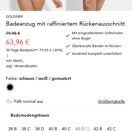
GOLDNER
Badeanzug mit raffiniertem Rückenausschnitt
79,95 €
Mit eingearbeiteten Softschalen
ohne Bügel
63,96 €
Überkreuzte Bänder im Rücken
30-Tage-Bestpreis**: 79,95 €
(-20%)
Vorderteil komplett unterfüttert
|
inkl. MwSt.
,
zzgl.
Versandkosten
Farbe:
schwarz / weiß / gemustert
Fällt normal aus
Größentabelle
Bademodengrössen
38 B
38 C
38 D
40 B
40 C
40 D
42 B
42 C