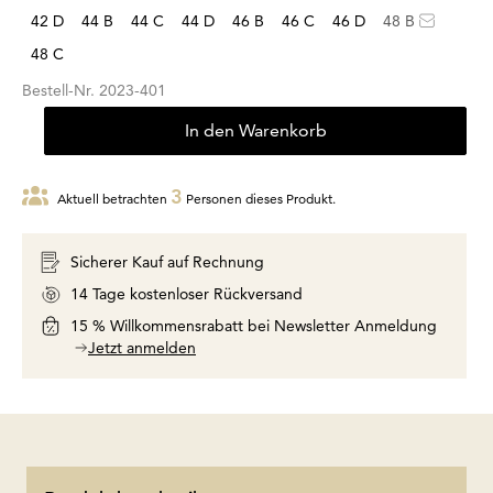
42 D
44 B
44 C
44 D
46 B
46 C
46 D
48 B
48 C
Bestell-Nr.
2023-401
In den Warenkorb
3
Aktuell betrachten
Personen dieses Produkt.
Sicherer Kauf auf Rechnung
14 Tage kostenloser Rückversand
15 % Willkommensrabatt bei Newsletter Anmeldung
Jetzt anmelden