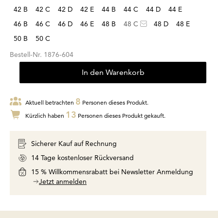
42 B
42 C
42 D
42 E
44 B
44 C
44 D
44 E
46 B
46 C
46 D
46 E
48 B
48 C
48 D
48 E
50 B
50 C
Bestell-Nr.
1876-604
In den Warenkorb
8
Aktuell betrachten
Personen dieses Produkt.
13
Kürzlich haben
Personen dieses Produkt gekauft.
Sicherer Kauf auf Rechnung
14 Tage kostenloser Rückversand
15 % Willkommensrabatt bei Newsletter Anmeldung
Jetzt anmelden