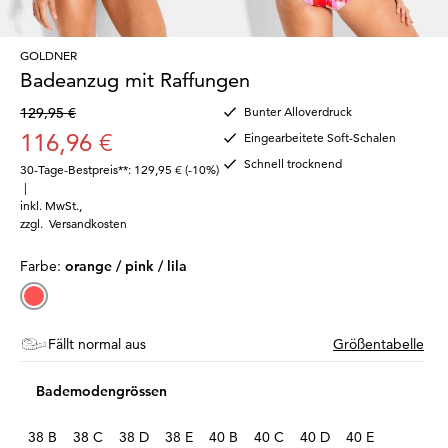
GOLDNER
Badeanzug mit Raffungen
129,95 €
Bunter Alloverdruck
116,96 €
Eingearbeitete Soft-Schalen
Schnell trocknend
30-Tage-Bestpreis**: 129,95 €
(-10%)
|
inkl. MwSt.
,
zzgl.
Versandkosten
Farbe:
orange / pink / lila
Fällt normal aus
Größentabelle
Bademodengrössen
38 B
38 C
38 D
38 E
40 B
40 C
40 D
40 E