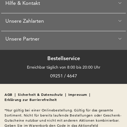
Hilfe & Kontakt
Unsere Zahlarten
Unsere Partner
Bestellservice
Erreichbar täglich von 8:00 bis 20:00 Uhr
09251 / 4647
AGB
|
Sicherheit & Datenschutz
|
Impressum
|
Erklärung zur Barrierefreiheit
*Nur gültig bei einer Onlinebestellung. Gültig für das gesamte 
Sortiment. Nicht für bereits laufende Bestellungen oder Geschenk-
Gutscheine nutzbar und nicht mit anderen Aktionen kombinierbar. 
Geben Sie im Warenkorb den Code in das Aktionsfeld 