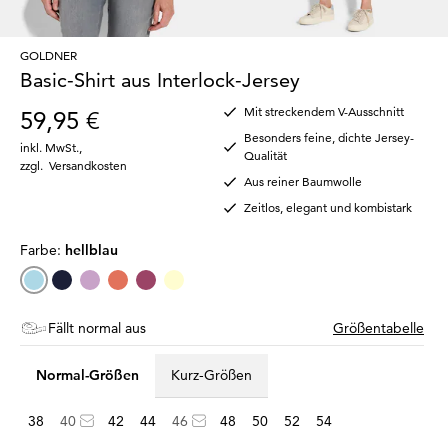
GOLDNER
Basic-Shirt aus Interlock-Jersey
Mit streckendem V-Ausschnitt
59,95 €
Besonders feine, dichte Jersey-
inkl. MwSt.
,
Qualität
zzgl.
Versandkosten
Aus reiner Baumwolle
Zeitlos, elegant und kombistark
Farbe:
hellblau
Fällt normal aus
Größentabelle
Normal-Größen
Kurz-Größen
38
40
42
44
46
48
50
52
54