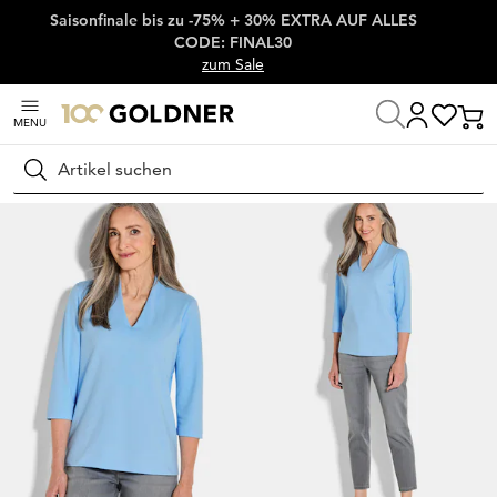
Saisonfinale bis zu -75% + 30% EXTRA AUF ALLES
Überspringe Navigation, direkt zum Content
CODE: FINAL30
zum Sale
MENU
Startseite
Damenmode
Shirts
Basic Shirts
Suchen