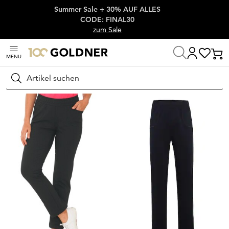
Summer Sale + 30% AUF ALLES
Überspringe Navigation, direkt zum Content
CODE: FINAL30
zum Sale
MENU
Startseite
Damenmode
Hosen
Schlupfhosen
Suchen