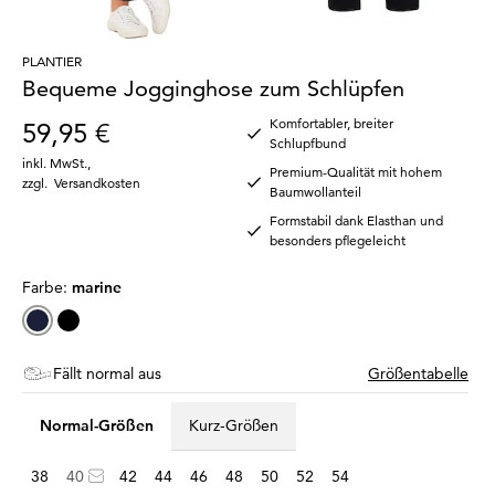
PLANTIER
Bequeme Jogginghose zum Schlüpfen
Komfortabler, breiter
59,95 €
Schlupfbund
inkl. MwSt.
,
Premium-Qualität mit hohem
zzgl.
Versandkosten
Baumwollanteil
Formstabil dank Elasthan und
besonders pflegeleicht
Farbe:
marine
Fällt normal aus
Größentabelle
Normal-Größen
Kurz-Größen
38
40
42
44
46
48
50
52
54