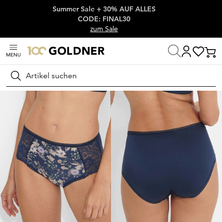
Summer Sale + 30% AUF ALLES
Überspringe Navigation, direkt zum Content
CODE: FINAL30
zum Sale
MENU
Startseite
Wäsche & Bademode
BHs
BHs ohne Bügel
Suchen