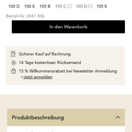
100 D
100 E
105 B
105 C
105 D
105 E
Bestell-Nr.
2041-506
In den Warenkorb
Sicherer Kauf auf Rechnung
14 Tage kostenloser Rückversand
15 % Willkommensrabatt bei Newsletter Anmeldung
Jetzt anmelden
Produktbeschreibung