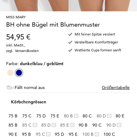
MISS MARY
BH ohne Bügel mit Blumenmuster
Mit feiner Spitze verziert
54,95 €
Verstellbare Komfortträger
inkl. MwSt.
,
Wattierte Cups formen sanft
zzgl.
Versandkosten
Farbe:
dunkelblau / geblümt
Fällt normal aus
Größentabelle
Körbchengrössen
75 B
75 C
75 D
75 E
80 B
80 C
80 D
80 E
85 B
85 C
85 D
85 E
90 B
90 C
90 D
90 E
95 B
95 C
95 D
95 E
100 B
100 C