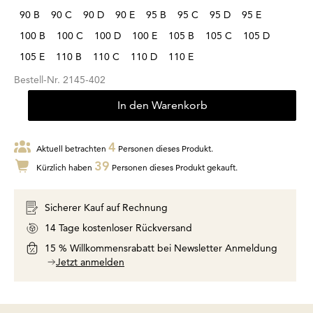
90 B
90 C
90 D
90 E
95 B
95 C
95 D
95 E
100 B
100 C
100 D
100 E
105 B
105 C
105 D
105 E
110 B
110 C
110 D
110 E
Bestell-Nr.
2145-402
In den Warenkorb
4
Aktuell betrachten
Personen dieses Produkt.
39
Kürzlich haben
Personen dieses Produkt gekauft.
Sicherer Kauf auf Rechnung
14 Tage kostenloser Rückversand
15 % Willkommensrabatt bei Newsletter Anmeldung
Jetzt anmelden