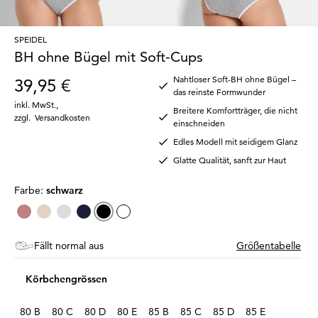
SPEIDEL
BH ohne Bügel mit Soft-Cups
Nahtloser Soft-BH ohne Bügel –
39,95 €
das reinste Formwunder
inkl. MwSt.
,
Breitere Komfortträger, die nicht
zzgl.
Versandkosten
einschneiden
Edles Modell mit seidigem Glanz
Glatte Qualität, sanft zur Haut
Farbe:
schwarz
Fällt normal aus
Größentabelle
Körbchengrössen
80 B
80 C
80 D
80 E
85 B
85 C
85 D
85 E