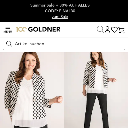
Summer Sale + 30% AUF ALLES
Überspringe Navigation, direkt zum Content
CODE: FINAL30
zum Sale
MENU
Startseite
Damenmode
Jacken & Blazer
Blazer
Suchen