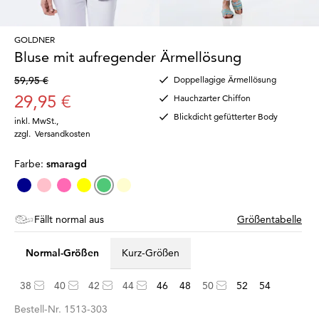
GOLDNER
Bluse mit aufregender Ärmellösung
59,95 €
Doppellagige Ärmellösung
29,95 €
Hauchzarter Chiffon
Blickdicht gefütterter Body
inkl. MwSt.
,
zzgl.
Versandkosten
Farbe:
smaragd
Fällt normal aus
Größentabelle
Normal-Größen
Kurz-Größen
38
40
42
44
46
48
50
52
54
Bestell-Nr.
1513-303