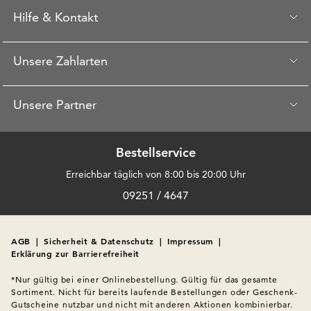
Hilfe & Kontakt
Unsere Zahlarten
Unsere Partner
Bestellservice
Erreichbar täglich von 8:00 bis 20:00 Uhr
09251 / 4647
AGB
|
Sicherheit & Datenschutz
|
Impressum
|
Erklärung zur Barrierefreiheit
*Nur gültig bei einer Onlinebestellung. Gültig für das gesamte 
Sortiment. Nicht für bereits laufende Bestellungen oder Geschenk-
Gutscheine nutzbar und nicht mit anderen Aktionen kombinierbar. 