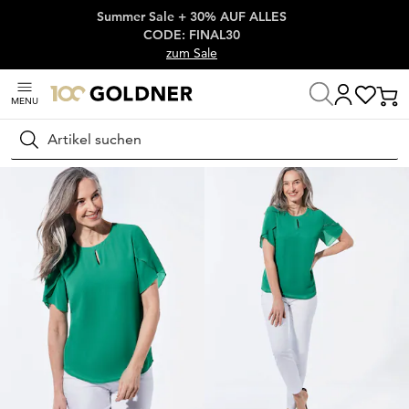
Summer Sale + 30% AUF ALLES
Überspringe Navigation, direkt zum Content
CODE: FINAL30
zum Sale
MENU
Startseite
Damenmode
Blusen
Blusenshirts
Suchen