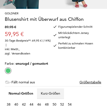
GOLDNER
Blusenshirt mit Überwurf aus Chiffon
89,95 €
Figurumspielender Schnitt
59,95 €
Mit blickdichtem Jersey
unterlegt
30-Tage-Bestpreis**: 69,95 €
(-14%)
Perfekt zu schmalen Hosen
|
kombinierbar
inkl. MwSt.
,
zzgl.
Versandkosten
Farbe:
smaragd / gemustert
Fällt normal aus
Größentabelle
Normal-Größen
Kurz-Größen
38
40
42
44
46
48
50
52
54