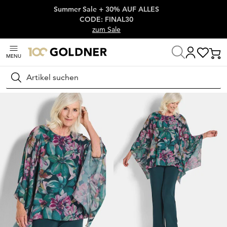
Summer Sale + 30% AUF ALLES
Überspringe Navigation, direkt zum Content
CODE: FINAL30
zum Sale
MENU
Startseite
Damenmode
Blusen
Tuniken
Suchen