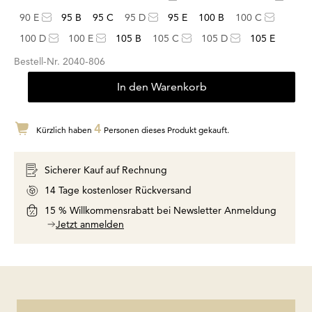
90 E
95 B
95 C
95 D
95 E
100 B
100 C
100 D
100 E
105 B
105 C
105 D
105 E
Bestell-Nr.
2040-806
In den Warenkorb
4
Kürzlich haben
Personen dieses Produkt gekauft.
Sicherer Kauf auf Rechnung
14 Tage kostenloser Rückversand
15 % Willkommensrabatt bei Newsletter Anmeldung
Jetzt anmelden