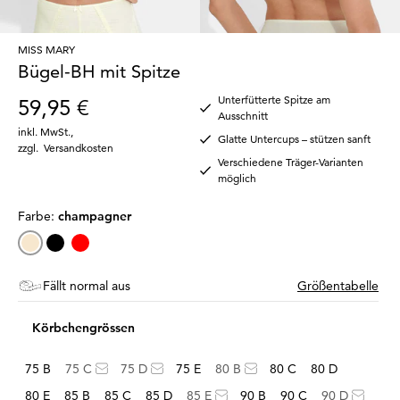
MISS MARY
Bügel-BH mit Spitze
Unterfütterte Spitze am
59,95 €
Ausschnitt
inkl. MwSt.
,
Glatte Untercups – stützen sanft
zzgl.
Versandkosten
Verschiedene Träger-Varianten
möglich
Farbe:
champagner
Fällt normal aus
Größentabelle
Körbchengrössen
75 B
75 C
75 D
75 E
80 B
80 C
80 D
80 E
85 B
85 C
85 D
85 E
90 B
90 C
90 D