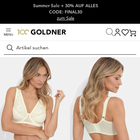
Summer Sale + 30% AUF ALLES
Überspringe Navigation, direkt zum Content
CODE: FINAL30
zum Sale
MENU
Startseite
Wäsche & Bademode
BHs
Bügel-BHs
Suchen