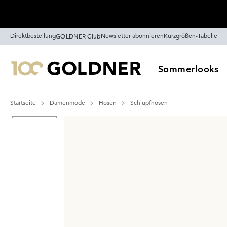
Überspringe Navigation, direkt zum Content
Direktbestellung
Newsletter abonnieren
Kurzgrößen-Tabelle
GOLDNER Club
Sommerlooks
Startseite
Damenmode
Hosen
Schlupfhosen