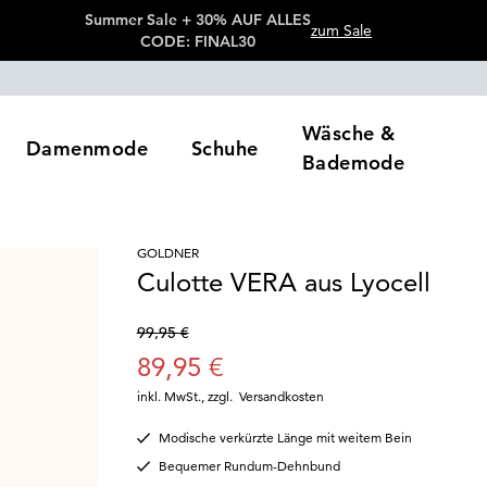
Summer Sale + 30% AUF ALLES
zum Sale
CODE: FINAL30
Wäsche &
Damenmode
Schuhe
Bademode
GOLDNER
Culotte VERA aus Lyocell
99,95 €
89,95 €
inkl. MwSt.
,
zzgl.
Versandkosten
Modische verkürzte Länge mit weitem Bein
Bequemer Rundum-Dehnbund