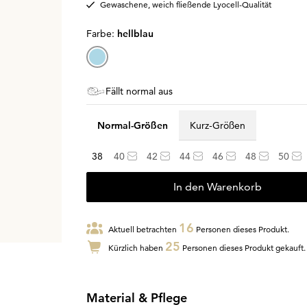
Gewaschene, weich fließende Lyocell-Qualität
Farbe:
hellblau
Fällt normal aus
Normal-Größen
Kurz-Größen
38
40
42
44
46
48
50
In den Warenkorb
16
Aktuell betrachten
Personen dieses Produkt.
25
Kürzlich haben
Personen dieses Produkt gekauft.
Material & Pflege