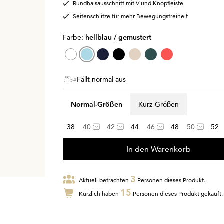
Rundhalsausschnitt mit V und Knopfleiste
Seitenschlitze für mehr Bewegungsfreiheit
Farbe:
hellblau / gemustert
Fällt normal aus
Normal-Größen
Kurz-Größen
38
40
42
44
46
48
50
52
In den Warenkorb
3
Aktuell betrachten
Personen dieses Produkt.
15
Kürzlich haben
Personen dieses Produkt gekauft.