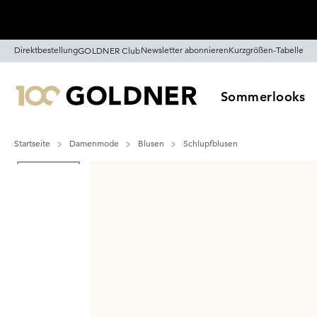
Überspringe Navigation, direkt zum Content
Direktbestellung
Newsletter abonnieren
Kurzgrößen-Tabelle
GOLDNER Club
Sommerlooks
Startseite
Damenmode
Blusen
Schlupfblusen