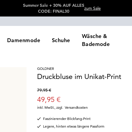
Summer Sale + 30% AUF ALLES
zum Sale
CODE: FINAL30
Wäsche &
Damenmode
Schuhe
Bademode
GOLDNER
Druckbluse im Unikat-Print
79,95 €
49,95 €
inkl. MwSt.
,
zzgl.
Versandkosten
Faszinierender Blickfang-Print
Legere, hinten etwas längere Passform