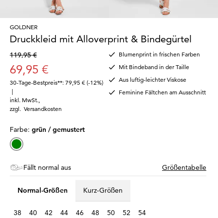
GOLDNER
Druckkleid mit Alloverprint & Bindegürtel
119,95 €
Blumenprint in frischen Farben
69,95 €
Mit Bindeband in der Taille
Aus luftig-leichter Viskose
30-Tage-Bestpreis**: 79,95 €
(-12%)
|
Feminine Fältchen am Ausschnitt
inkl. MwSt.
,
zzgl.
Versandkosten
Farbe:
grün / gemustert
Fällt normal aus
Größentabelle
Normal-Größen
Kurz-Größen
38
40
42
44
46
48
50
52
54