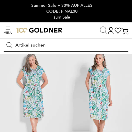
Summer Sale + 30% AUF ALLES
Überspringe Navigation, direkt zum Content
CODE: FINAL30
zum Sale
MENU
Startseite
Damenmode
Kleider
Sommerkleider
Suchen