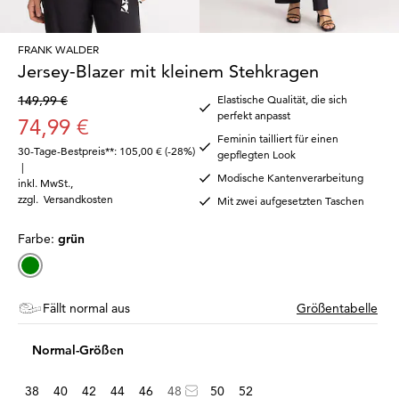
FRANK WALDER
Jersey-Blazer mit kleinem Stehkragen
149,99 €
Elastische Qualität, die sich
perfekt anpasst
74,99 €
Feminin tailliert für einen
30-Tage-Bestpreis**: 105,00 €
(-28%)
gepflegten Look
|
Modische Kantenverarbeitung
inkl. MwSt.
,
zzgl.
Versandkosten
Mit zwei aufgesetzten Taschen
Farbe:
grün
Fällt normal aus
Größentabelle
Normal-Größen
38
40
42
44
46
48
50
52