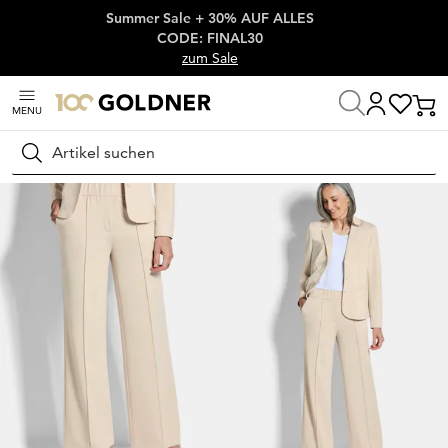
Summer Sale + 30% AUF ALLES
Überspringe Navigation, direkt zum Content
CODE: FINAL30
zum Sale
MENU
Startseite
Damenmode
Hosen
Schlupfhosen
Suchen