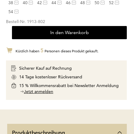
38
40
42
44
46
48
50
52
54
Bestell-Nr.
1913-802
In den Warenkorb
5
Kürzlich haben
Personen dieses Produkt gekauft.
Sicherer Kauf auf Rechnung
14 Tage kostenloser Rückversand
15 % Willkommensrabatt bei Newsletter Anmeldung
Jetzt anmelden
Produktbeschreibung