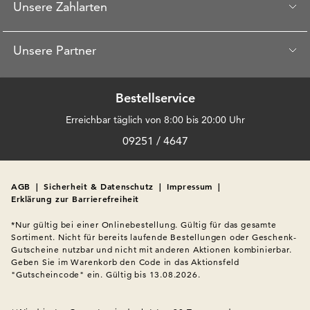
Unsere Zahlarten
Unsere Partner
Bestellservice
Erreichbar täglich von 8:00 bis 20:00 Uhr
09251 / 4647
AGB
|
Sicherheit & Datenschutz
|
Impressum
|
Erklärung zur Barrierefreiheit
*Nur gültig bei einer Onlinebestellung. Gültig für das gesamte 
Sortiment. Nicht für bereits laufende Bestellungen oder Geschenk-
Gutscheine nutzbar und nicht mit anderen Aktionen kombinierbar. 
Geben Sie im Warenkorb den Code in das Aktionsfeld 
"Gutscheincode" ein. Gültig bis 13.08.2026.
