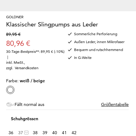
GOLDNER
Klassischer Slingpumps aus Leder
89,95 €
Sommerliche Perforierung
80,96 €
Außen Leder, innen Mikrofaser
Bequem und rutschhemmend
30-Tage-Bestpreis**: 89,95 €
(-10%)
|
In G-Weite
inkl. MwSt.
,
zzgl.
Versandkosten
Farbe:
weiß / beige
Fällt normal aus
Größentabelle
Schuhgrössen
36
37
38
39
40
41
42