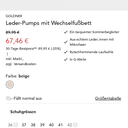
GOLDNER
Leder-Pumps mit Wechselfußbett
89,95 €
Ein bequemer Sommerbegleiter
67,46 €
Aus echtem Leder, innen mit
Mikrofaser
30-Tage-Bestpreis**: 89,95 €
(-25%)
Rutschhemmende Laufsohle
|
inkl. MwSt.
,
In G-Weite
zzgl.
Versandkosten
Farbe:
beige
Fällt normal aus
Größentabelle
Schuhgrössen
36
37
38
39
40
41
42