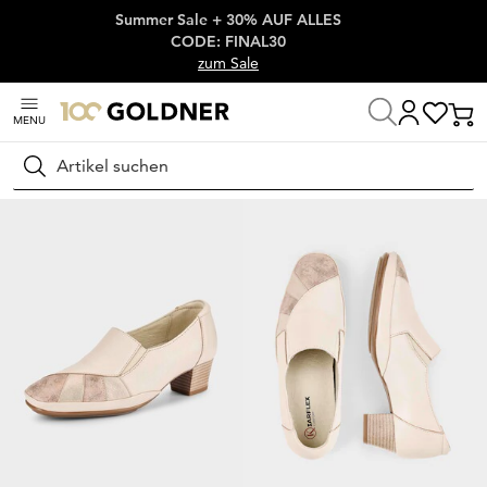
Summer Sale + 30% AUF ALLES
Überspringe Navigation, direkt zum Content
CODE: FINAL30
zum Sale
MENU
Startseite
Schuhe & Accessoires
Pumps
Klassische Pumps
Suchen