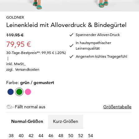
GOLDNER
Leinenkleid mit Alloverdruck & Bindegürtel
119,95 €
Spannender Allover-Druck
79,95 €
In hautsympathischer
Leinenqualität
30-Tage-Bestpreis**: 99,95 €
(-20%)
Angenehm kühles Tragegefühl
|
inkl. MwSt.
,
zzgl.
Versandkosten
Farbe:
grün / gemustert
Fällt normal aus
Größentabelle
Normal-Größen
Kurz-Größen
38
40
42
44
46
48
50
52
54