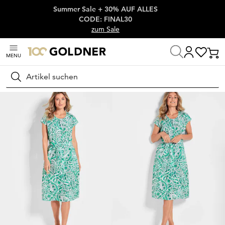
Summer Sale + 30% AUF ALLES
Überspringe Navigation, direkt zum Content
CODE: FINAL30
zum Sale
MENU
Startseite
Damenmode
Kleider
Sommerkleider
Suchen