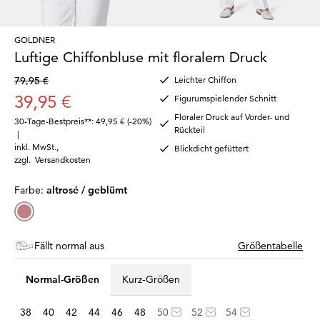
GOLDNER
Luftige Chiffonbluse mit floralem Druck
79,95 €
Leichter Chiffon
39,95 €
Figurumspielender Schnitt
Floraler Druck auf Vorder- und
30-Tage-Bestpreis**: 49,95 €
(-20%)
Rückteil
|
inkl. MwSt.
,
Blickdicht gefüttert
zzgl.
Versandkosten
Farbe:
altrosé / geblümt
Fällt normal aus
Größentabelle
Normal-Größen
Kurz-Größen
38
40
42
44
46
48
50
52
54