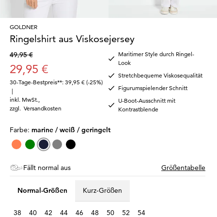
GOLDNER
Ringelshirt aus Viskosejersey
49,95 €
Maritimer Style durch Ringel-
Look
29,95 €
Stretchbequeme Viskosequalität
30-Tage-Bestpreis**: 39,95 €
(-25%)
Figurumspielender Schnitt
|
inkl. MwSt.
,
U-Boot-Ausschnitt mit
zzgl.
Versandkosten
Kontrastblende
Farbe:
marine / weiß / geringelt
Fällt normal aus
Größentabelle
Normal-Größen
Kurz-Größen
38
40
42
44
46
48
50
52
54