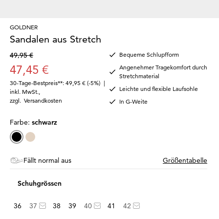
GOLDNER
Sandalen aus Stretch
49,95 €
Bequeme Schlupfform
47,45 €
Angenehmer Tragekomfort durch
Stretchmaterial
30-Tage-Bestpreis**: 49,95 €
(-5%)
|
Leichte und flexible Laufsohle
inkl. MwSt.
,
zzgl.
Versandkosten
In G-Weite
Farbe:
schwarz
Fällt normal aus
Größentabelle
Schuhgrössen
36
37
38
39
40
41
42