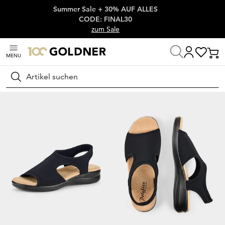
Summer Sale + 30% AUF ALLES
Überspringe Navigation, direkt zum Content
CODE: FINAL30
zum Sale
MENU
Startseite
Schuhe & Accessoires
Sandalen & Sandaletten
Sandale
Suchen