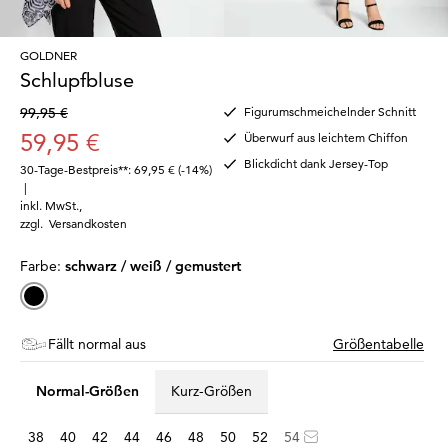
GOLDNER
Schlupfbluse
99,95 €
Figurumschmeichelnder Schnitt
59,95 €
Überwurf aus leichtem Chiffon
Blickdicht dank Jersey-Top
30-Tage-Bestpreis**: 69,95 €
(-14%)
|
inkl. MwSt.
,
zzgl.
Versandkosten
Farbe:
schwarz / weiß / gemustert
Fällt normal aus
Größentabelle
Normal-Größen
Kurz-Größen
38
40
42
44
46
48
50
52
54