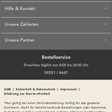
Hilfe & Kontakt
Unsere Zahlarten
Unsere Partner
Bestellservice
Erreichbar täglich von 8:00 bis 20:00 Uhr
09251 / 4647
AGB
|
Sicherheit & Datenschutz
|
Impressum
|
Erklärung zur Barrierefreiheit
*Nur gültig bei einer Onlinebestellung. Gültig für das gesamte 
Sortiment. Nicht für bereits laufende Bestellungen oder Geschenk-
Gutscheine nutzbar und nicht mit anderen Aktionen kombinierbar. 