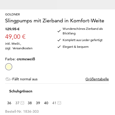
GOLDNER
Slingpumps mit Zierband in Komfort-Weite
129,95 €
Wunderschönes Zierband als
Blickfang
49,00 €
Komplett aus Leder gefertigt
inkl. MwSt.
,
Elegant & bequem
zzgl.
Versandkosten
Farbe:
cremeweiß
Fällt normal aus
Größentabelle
Schuhgrössen
36
37
38
39
40
41
Bestell-Nr.
1836-303