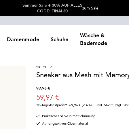
Summer Sale + 30% AUF ALLES
zum Sale
CODE: FINAL30
Wäsche &
Damenmode
Schuhe
Bademode
SKECHERS
Sneaker aus Mesh mit Memor
99,95 €
59,97 €
30-Tage-Bestpreis**: 69,96 €
(-14%)
|
inkl. MwSt.
,
zzgl.
Ver
Praktischer Slip-On mit Schnürung
Atmungsaktives Obermaterial