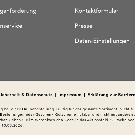
oganforderung
Kontaktformular
nservice
Presse
Daten-Einstellungen
Sicherheit & Datenschutz
|
Impressum
|
Erklärung zur Barriere
ig bei einer Onlinebestellung. Gültig für das gesamte Sortiment. Nicht für
 Bestellungen oder Geschenk-Gutscheine nutzbar und nicht mit anderen 
bar. Geben Sie im Warenkorb den Code in das Aktionsfeld "Gutscheincod
s 13.08.2026.
