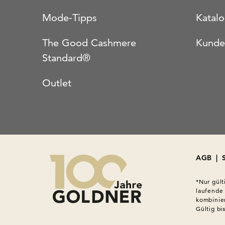
Mode-Tipps
Katal
The Good Cashmere
Kunde
Standard®
Outlet
AGB
|
*Nur gült
laufende
kombinier
Gültig bi