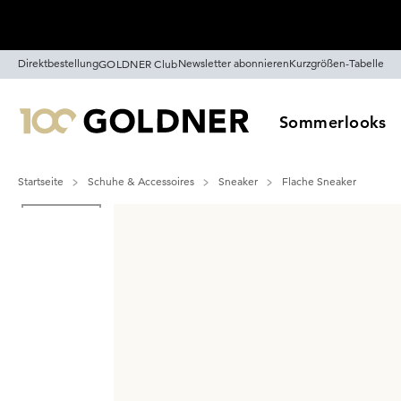
Überspringe Navigation, direkt zum Content
Direktbestellung
Newsletter abonnieren
Kurzgrößen-Tabelle
GOLDNER Club
Sommerlooks
Startseite
Schuhe & Accessoires
Sneaker
Flache Sneaker