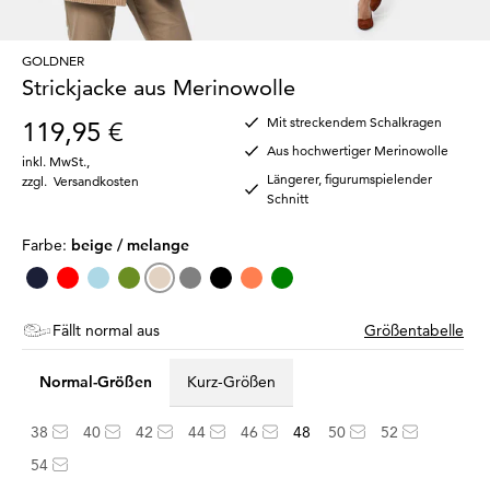
GOLDNER
Strickjacke aus Merinowolle
Mit streckendem Schalkragen
119,95 €
Aus hochwertiger Merinowolle
inkl. MwSt.
,
Längerer, figurumspielender
zzgl.
Versandkosten
Schnitt
Farbe:
beige / melange
Fällt normal aus
Größentabelle
Normal-Größen
Kurz-Größen
38
40
42
44
46
48
50
52
54