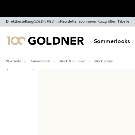
Überspringe Navigation, direkt zum Content
Direktbestellung
Newsletter abonnieren
Kurzgrößen-Tabelle
GOLDNER Club
Sommerlooks
Startseite
Damenmode
Strick & Pullover
Strickjacken