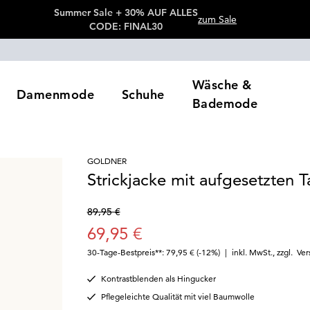
Summer Sale + 30% AUF ALLES
zum Sale
CODE: FINAL30
Wäsche &
Damenmode
Schuhe
Bademode
GOLDNER
Strickjacke mit aufgesetzten 
89,95 €
69,95 €
30-Tage-Bestpreis**: 79,95 €
(-12%)
|
inkl. MwSt.
,
zzgl.
Ver
Kontrastblenden als Hingucker
Pflegeleichte Qualität mit viel Baumwolle