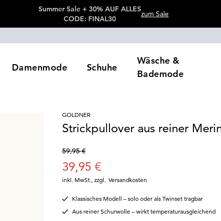
Summer Sale + 30% AUF ALLES
zum Sale
CODE: FINAL30
Wäsche &
Damenmode
Schuhe
Bademode
GOLDNER
Strickpullover aus reiner Meri
59,95 €
39,95 €
inkl. MwSt.
,
zzgl.
Versandkosten
Klassisches Modell – solo oder als Twinset tragbar
Aus reiner Schurwolle – wirkt temperaturausgleichend