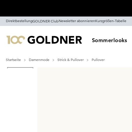
Überspringe Navigation, direkt zum Content
Direktbestellung
Newsletter abonnieren
Kurzgrößen-Tabelle
GOLDNER Club
Sommerlooks
Startseite
Damenmode
Strick & Pullover
Pullover