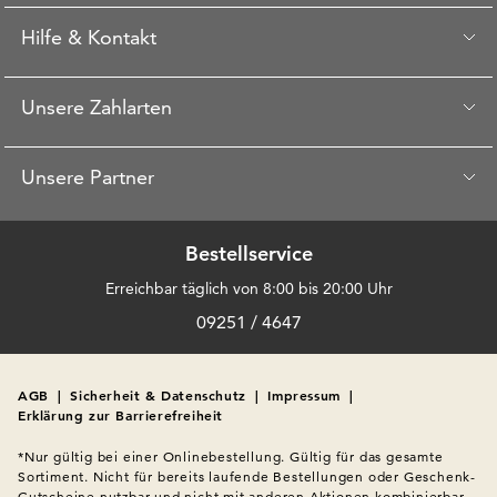
Hilfe & Kontakt
Unsere Zahlarten
Unsere Partner
Bestellservice
Erreichbar täglich von 8:00 bis 20:00 Uhr
09251 / 4647
AGB
|
Sicherheit & Datenschutz
|
Impressum
|
Erklärung zur Barrierefreiheit
*Nur gültig bei einer Onlinebestellung. Gültig für das gesamte 
Sortiment. Nicht für bereits laufende Bestellungen oder Geschenk-
Gutscheine nutzbar und nicht mit anderen Aktionen kombinierbar. 