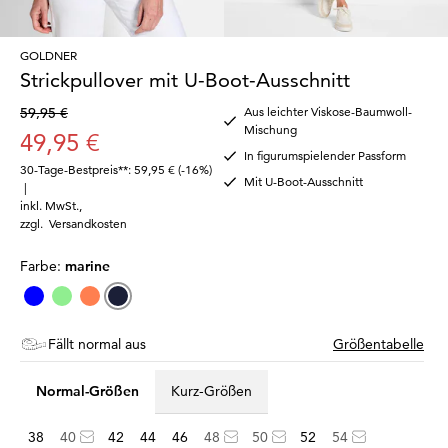
GOLDNER
Strickpullover mit U-Boot-Ausschnitt
59,95 €
Aus leichter Viskose-Baumwoll-
Mischung
49,95 €
In figurumspielender Passform
30-Tage-Bestpreis**: 59,95 €
(-16%)
Mit U-Boot-Ausschnitt
|
inkl. MwSt.
,
zzgl.
Versandkosten
Farbe:
marine
Fällt normal aus
Größentabelle
Normal-Größen
Kurz-Größen
38
40
42
44
46
48
50
52
54