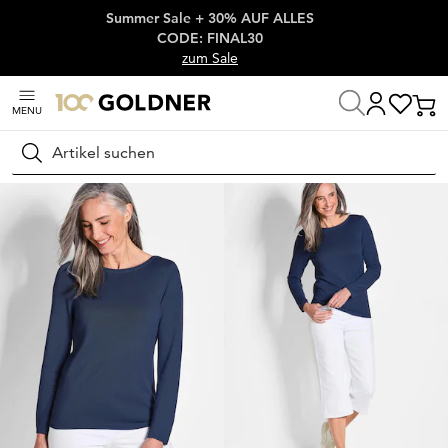
Summer Sale + 30% AUF ALLES
Überspringe Navigation, direkt zum Content
CODE: FINAL30
zum Sale
MENU
Startseite
Damenmode
Strick & Pullover
Pullover
Suchen