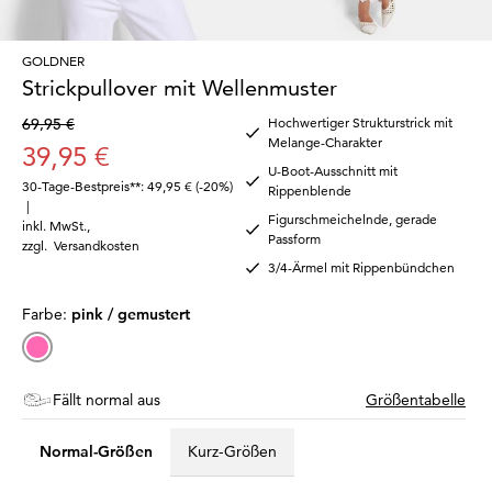
GOLDNER
Strickpullover mit Wellenmuster
69,95 €
Hochwertiger Strukturstrick mit
Melange-Charakter
39,95 €
U-Boot-Ausschnitt mit
30-Tage-Bestpreis**: 49,95 €
(-20%)
Rippenblende
|
Figurschmeichelnde, gerade
inkl. MwSt.
,
Passform
zzgl.
Versandkosten
3/4-Ärmel mit Rippenbündchen
Farbe:
pink / gemustert
Fällt normal aus
Größentabelle
Normal-Größen
Kurz-Größen