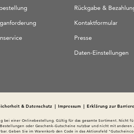
bestellung
Rückgabe & Bezahlun
oganforderung
Kontaktformular
nservice
Presse
Daten-Einstellungen
Sicherheit & Datenschutz
|
Impressum
|
Erklärung zur Barriere
ig bei einer Onlinebestellung. Gültig für das gesamte Sortiment. Nicht für
 Bestellungen oder Geschenk-Gutscheine nutzbar und nicht mit anderen 
bar. Geben Sie im Warenkorb den Code in das Aktionsfeld "Gutscheincod