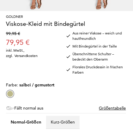
GOLDNER
Viskose-Kleid mit Bindegürtel
99,95 €
Aus reiner Viskose – weich und
hautfreundlich
79,95 €
Mit Bindegürtel in der Taille
inkl. MwSt.
,
Überschnittene Schulter –
zzgl.
Versandkosten
bedeckt den Oberarm
Florales Druckdessin in frischen
Farben
Farbe:
salbei / gemustert
Fällt normal aus
Größentabelle
Normal-Größen
Kurz-Größen