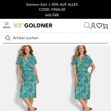
Summer Sale + 30% AUF ALLES
Überspringe Navigation, direkt zum Content
CODE: FINAL30
zum Sale
MENU
Startseite
Damenmode
Kleider
Sommerkleider
Suchen