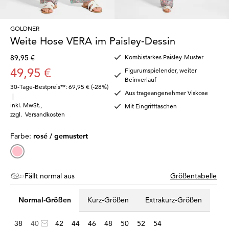
GOLDNER
Weite Hose VERA im Paisley-Dessin
89,95 €
Kombistarkes Paisley-Muster
49,95 €
Figurumspielender, weiter
Beinverlauf
30-Tage-Bestpreis**: 69,95 €
(-28%)
Aus trageangenehmer Viskose
|
inkl. MwSt.
,
Mit Eingrifftaschen
zzgl.
Versandkosten
Farbe:
rosé / gemustert
Fällt normal aus
Größentabelle
Normal-Größen
Kurz-Größen
Extrakurz-Größen
38
40
42
44
46
48
50
52
54