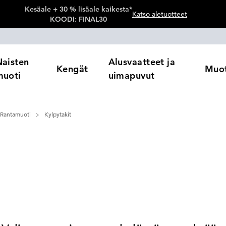
Kesäale + 30 % lisäale kaikesta*
Katso aletuotteet
KOODI: FINAL30
Naisten
Alusvaatteet ja
Kengät
Muot
muoti
uimapuvut
Rantamuoti
Kylpytakit