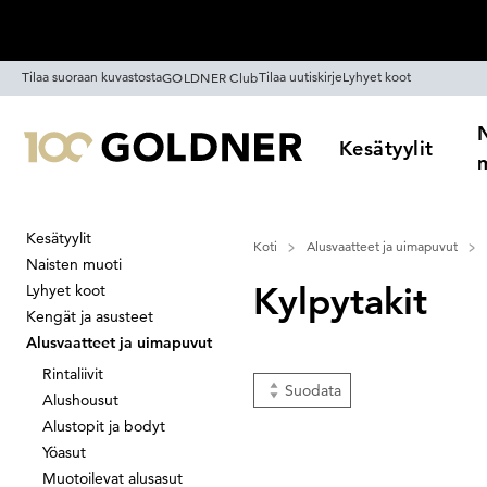
Ohita siirtymä, siirry pääsisältöön
Tilaa suoraan kuvastosta
Tilaa uutiskirje
Lyhyet koot
GOLDNER Club
Kesätyylit
Kesätyylit
Koti
Alusvaatteet ja uimapuvut
Naisten muoti
Kylpytakit
Lyhyet koot
Kengät ja asusteet
Alusvaatteet ja uimapuvut
Rintaliivit
Suodata
Alushousut
Alustopit ja bodyt
Yöasut
Muotoilevat alusasut