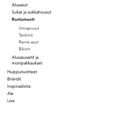
Alusasut
Sukat ja sukkahousut
Rantamuoti
Uimapuvut
Tankinit
Ranta-asut
Bikinit
Alusasusetit ja
monipakkaukset
Huipputuotteet
Brändit
Inspiraatiota
Ale
Live