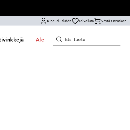
Kirjaudu sisään
Toivelista
Näytä Ostoskori
ivinkkejä
Ale
Hae