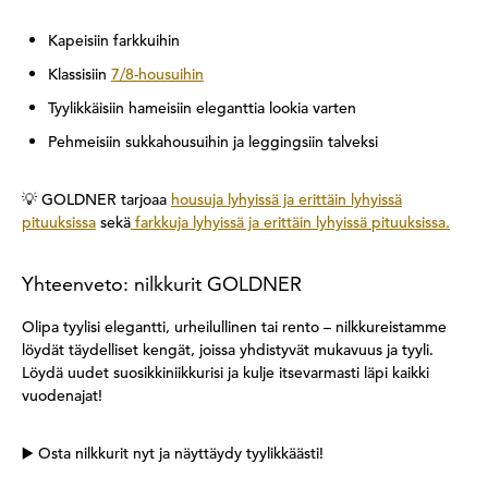
Kapeisiin farkkuihin
Klassisiin
7/8-housuihin
Tyylikkäisiin hameisiin eleganttia lookia varten
Pehmeisiin sukkahousuihin ja leggingsiin talveksi
💡 GOLDNER tarjoaa
housuja lyhyissä ja erittäin lyhyissä
pituuksissa
sekä
farkkuja lyhyissä ja erittäin lyhyissä pituuksissa.
Yhteenveto: nilkkurit GOLDNER
Olipa tyylisi elegantti, urheilullinen tai rento – nilkkureistamme
löydät täydelliset kengät, joissa yhdistyvät mukavuus ja tyyli.
Löydä uudet suosikkiniikkurisi ja kulje itsevarmasti läpi kaikki
vuodenajat!
▶️ Osta nilkkurit nyt ja näyttäydy tyylikkäästi!