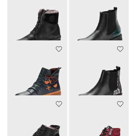
GOLDNER
GOLDNER
Talvisaappaat lampa
anna
hkaa
Tyylikkäät Chelsea-saapikkaat
139,95 €
139,95 €
69,97 €
30 päivän alin hinta**: 97,97 €
(-28%)
GEMINI
GOLDNER
Klassiset ja ajattomat
Klassinen malli, muodikas printti
139,95 €
139,95 €
76,98 €
76,98 €
30 päivän alin hinta**: 97,97 €
30 päivän alin hinta**: 97,97 €
(-21%)
(-21%)
GOLDNER
REMONTE
Nilkkurit, joissa on nauhoitus ja vetoketjukiinnitys
Nahkaiset nilkkurit vetoketjulla
139,95 €
139,95 €
76,98 €