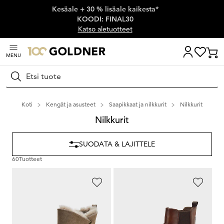
Kesäale + 30 % lisäale kaikesta*
Ohita siirtymä, siirry pääsisältöön
KOODI: FINAL30
Katso aletuotteet
MENU
Hae
Koti
Kengät ja asusteet
Saapikkaat ja nilkkurit
Nilkkurit
Nilkkurit
SUODATA & LAJITTELE
60
Tuotteet
ARA
JANA
lämmin lampaankarvavuori
Kestävää materiaalia
134,95 €
84,95 €
67,47 €
46,72 €