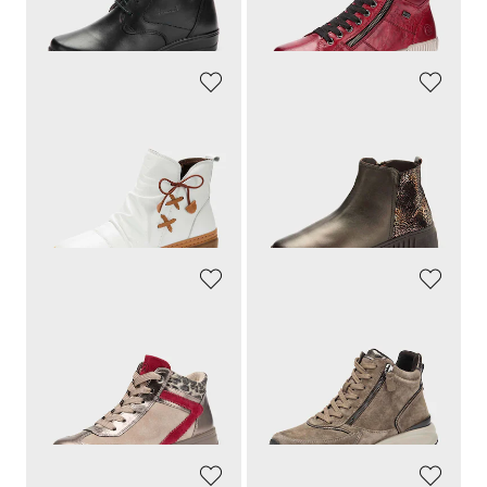
30 päivän alin hinta**: 97,97 €
(-21%)
GEMINI
GOLDNER
Klassiset ja ajattomat
Mukava malli jokapäiväiseen käyttöön
139,95 €
139,95 €
76,98 €
69,97 €
30 päivän alin hinta**: 97,97 €
30 päivän alin hinta**: 97,97 €
(-21%)
(-28%)
ARA
GABOR
Tyylikäs eri värien ja materiaalien sekoitus
Tyylikkyyttä ja parasta mukavuutta jaloille
144,95 €
175,00 €
86,97 €
96,25 €
30 päivän alin hinta**: 101,47 €
30 päivän alin hinta**: 122,50 €
(-14%)
(-21%)