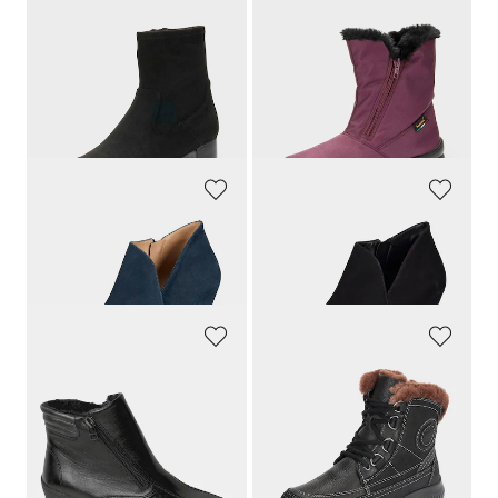
CAPRICE
GOLDNER
Nilkkurit mokkanahkaoptiikalla
Täydelliset kylmiin päiviin
79,95 €
109,95 €
65,97 €
30 päivän alin hinta**: 76,97 €
(-14%)
GOLDNER
GOLDNER
Käytännöllinen vetoketjukiinnitys
Käytännöllinen vetoketjukiinnitys
199,95 €
199,95 €
FRANKEN SCHUHE
JOMOS
Muodikaat ja samalla mukavat jalassa
Lämpimästi vuorattu lampaanvillalla
139,95 €
199,95 €
169,96 €
30 päivän alin hinta**: 199,95 €
(-15%)