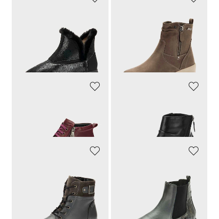
GOLDNER
JANA
Mukava malli, helpot laittaa jalkaan
Pitävät jalkasi kuivina
119,95 €
79,95 €
71,97 €
47,97 €
30 päivän alin hinta**: 83,97 €
30 päivän alin hinta**: 55,97 €
(-14%)
(-14%)
LORETTA
SEIBEL
Nahkaiset nilkkurit vetoketjulla
Muodikaat ja samalla mukavat jalassa
119,95 €
119,95 €
GOLDNER
GOLDNER
Muodikkaat bootsit – siistit ja helposti yhdisteltävät
Tyylikkäät Chelsea-saapikkaat
139,95 €
139,95 €
69,97 €
69,97 €
30 päivän alin hinta**: 97,97 €
30 päivän alin hinta**: 97,97 €
(-28%)
(-28%)