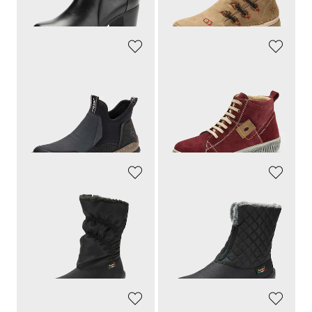
(-21%)
(-14%)
RIEKER
LORETTA
Pelkistetty malli, helposti yhdisteltävät
Saumat ommeltu eri värillä
84,90 €
119,95 €
50,94 €
65,97 €
30 päivän alin hinta**: 59,43 €
30 päivän alin hinta**: 83,97 €
(-14%)
(-21%)
GOLDNER
GOLDNER
Täydelliset kylmiin päiviin
Kevyet ja kivat jalassa
109,95 €
109,95 €
82,46 €
65,97 €
30 päivän alin hinta**: 109,95 €
30 päivän alin hinta**: 76,97 €
(-25%)
(-14%)