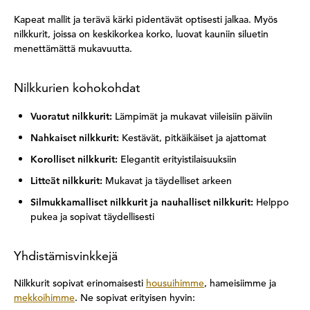
Kapeat mallit ja terävä kärki pidentävät optisesti jalkaa. Myös
nilkkurit, joissa on keskikorkea korko, luovat kauniin siluetin
menettämättä mukavuutta.
Nilkkurien kohokohdat
Vuoratut nilkkurit:
Lämpimät ja mukavat viileisiin päiviin
Nahkaiset nilkkurit:
Kestävät, pitkäikäiset ja ajattomat
Korolliset nilkkurit:
Elegantit erityistilaisuuksiin
Litteät nilkkurit:
Mukavat ja täydelliset arkeen
Silmukkamalliset nilkkurit ja nauhalliset nilkkurit:
Helppo
pukea ja sopivat täydellisesti
Yhdistämisvinkkejä
Nilkkurit sopivat erinomaisesti
housuihimme
, hameisiimme ja
mekkoihimme
. Ne sopivat erityisen hyvin: