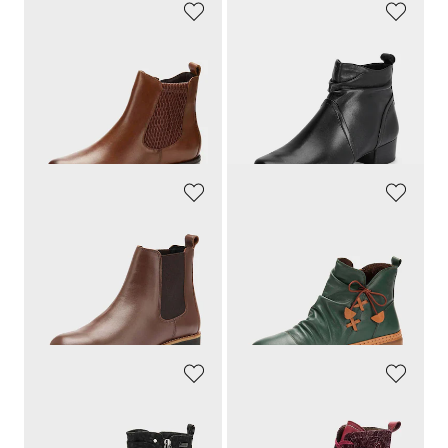
SEIBEL
CAPRICE
Ajattomat Chelsea-bootsit
Naiselliset nilkkurit vetoketjulla
140,00 €
109,95 €
70,00 €
30 päivän alin hinta**: 98,00 €
(-28%)
GOLDNER
GEMINI
Aidosta nahasta valmistetut chelsea-kengät
Klassiset ja ajattomat
139,95 €
139,95 €
76,98 €
76,98 €
30 päivän alin hinta**: 97,97 €
30 päivän alin hinta**: 97,97 €
(-21%)
(-21%)
JANA
GEMINI
Pitävät jalkasi kuivina
Nauhallinen ilme vetoketjukiinnityksellä
79,95 €
139,95 €
43,97 €
76,98 €