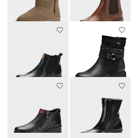
30 päivän alin hinta**: 94,47 €
30 päivän alin hinta**: 59,47 €
(-28%)
(-21%)
GOLDNER
JANA
Klassiset ja mukavat jalassa
Tyylikkäät moottipyöräsaappaat
139,95 €
89,95 €
76,98 €
49,47 €
30 päivän alin hinta**: 97,97 €
30 päivän alin hinta**: 62,97 €
(-21%)
(-21%)
LORETTA
FRANKEN SCHUHE
Nahkaiset nilkkurit, joissa on vetoketjut
Lämpimästi vuorattu lampaanvillalla
119,95 €
189,95 €
104,47 €
30 päivän alin hinta**: 132,97 €
(-21%)