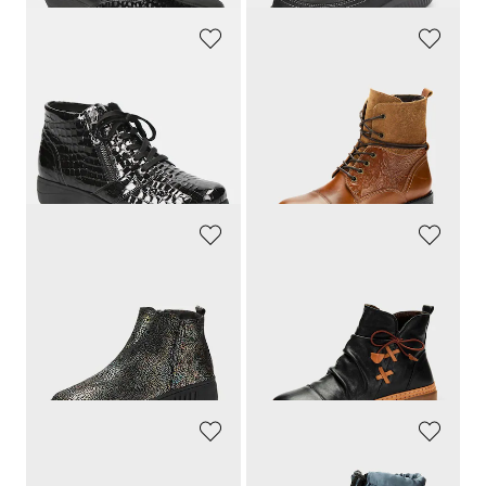
CAPRICE
GOLDNER
Nilkkurit kiiltävässä eläimellisessä lookissa
Kivan tukevat ja mukavat jalassa
109,95 €
139,95 €
69,97 €
30 päivän alin hinta**: 97,97 €
(-28%)
GOLDNER
GEMINI
Mukava malli jokapäiväiseen käyttöön
Klassiset ja ajattomat
139,95 €
139,95 €
76,98 €
76,98 €
30 päivän alin hinta**: 97,97 €
30 päivän alin hinta**: 97,97 €
(-21%)
(-21%)
GABOR
SEIBEL