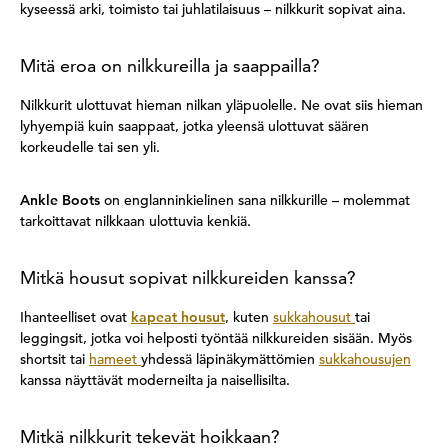
kyseessä arki, toimisto tai juhlatilaisuus – nilkkurit sopivat aina.
Mitä eroa on nilkkureilla ja saappailla?
Nilkkurit ulottuvat hieman nilkan yläpuolelle. Ne ovat siis hieman
lyhyempiä kuin saappaat, jotka yleensä ulottuvat säären
korkeudelle tai sen yli.
Ankle Boots
on englanninkielinen sana nilkkurille – molemmat
tarkoittavat nilkkaan ulottuvia kenkiä.
Mitkä housut sopivat nilkkureiden kanssa?
Ihanteelliset ovat
kapeat housut
, kuten
sukkahousut
tai
leggingsit, jotka voi helposti työntää nilkkureiden sisään. Myös
shortsit tai
hameet
yhdessä läpinäkymättömien
sukkahousujen
kanssa näyttävät moderneilta ja naisellisilta.
Mitkä nilkkurit tekevät hoikkaan?