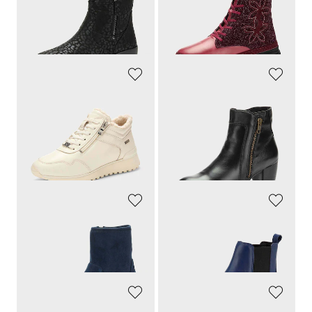
30 päivän alin hinta**: 55,97 €
30 päivän alin hinta**: 97,97 €
(-21%)
(-21%)
CAPRICE
GOLDNER
Päällinen aitoa nahkaa
Muodikaat ja samalla mukavat jalassa
109,95 €
139,95 €
60,48 €
69,97 €
30 päivän alin hinta**: 76,97 €
30 päivän alin hinta**: 97,97 €
(-21%)
(-28%)
CAPRICE
GOLDNER
Nilkkurit mokkanahkaoptiikalla
Aidosta nahasta valmistetut chelsea-kengät
79,95 €
139,95 €