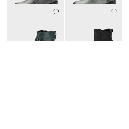
SEIBEL
GOLDNER
Muodikaat ja samalla mukavat jalassa
Nilkkurit vetoketjulla
119,95 €
139,95 €
(Avautuu uuteen välilehteen)