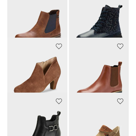
RIEKER
GEMINI
Viileät ja mukavat jalassa
Nauhallinen ilme vetoketjukiinnityksellä
84,90 €
139,95 €
50,94 €
76,98 €
30 päivän alin hinta**: 59,43 €
30 päivän alin hinta**: 97,97 €
(-14%)
(-21%)
GOLDNER
GOLDNER
Käytännöllinen vetoketjukiinnitys
Aidosta nahasta valmistetut chelsea-kengät
199,95 €
139,95 €
76,98 €
30 päivän alin hinta**: 97,97 €
(-21%)
SEIBEL
RIEKER
Käytännöllinen vetoketjukiinnitys
Katseet vangitseva eläinprintti
160,00 €
89,90 €
88,00 €
53,94 €
30 päivän alin hinta**: 112,00 €
30 päivän alin hinta**: 62,93 €