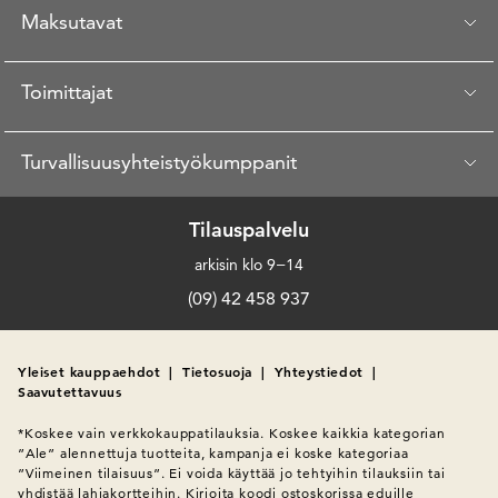
Maksutavat
Toimittajat
Turvallisuusyhteistyökumppanit
Tilauspalvelu
arkisin klo 9−14
(09) 42 458 937
Yleiset kauppaehdot
|
Tietosuoja
|
Yhteystiedot
|
Saavutettavuus
*Koskee vain verkkokauppatilauksia. Koskee kaikkia kategorian 
”Ale” alennettuja tuotteita, kampanja ei koske kategoriaa 
”Viimeinen tilaisuus”. Ei voida käyttää jo tehtyihin tilauksiin tai 
yhdistää lahjakortteihin. Kirjoita koodi ostoskorissa eduille 