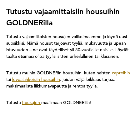
Tutustu vajaamittaisiin housuihin
GOLDNERilla
Tutustu vajaamittaisten housujen valikoimaamme ja löydä uusi
suosikkisi. Nämä housut tarjoavat tyyliä, mukavuutta ja upean
istuvuuden – ne ovat täydelliset yli 50-vuotiaille naisille. Löydät
täältä etsimäsi olipa tyylisi sitten urheilullinen tai klassinen.
Tutustu muihin GOLDNERin housuihin, kuten naisten
capreihin
tai
leveälahkeisiin housuihin
, joiden väljä leikkaus tarjoaa
maksimaalista liikkumavapautta ja rentoa tyyliä.
Tutustu
housujen
maailmaan GOLDNERilla!