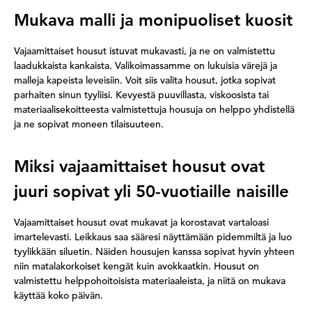
Mukava malli ja monipuoliset kuosit
Vajaamittaiset housut istuvat mukavasti, ja ne on valmistettu
laadukkaista kankaista. Valikoimassamme on lukuisia värejä ja
malleja kapeista leveisiin. Voit siis valita housut, jotka sopivat
parhaiten sinun tyyliisi. Kevyestä puuvillasta, viskoosista tai
materiaalisekoitteesta valmistettuja housuja on helppo yhdistellä
ja ne sopivat moneen tilaisuuteen.
Miksi vajaamittaiset housut ovat
juuri sopivat yli 50-vuotiaille naisille
Vajaamittaiset housut ovat mukavat ja korostavat vartaloasi
imartelevasti. Leikkaus saa sääresi näyttämään pidemmiltä ja luo
tyylikkään siluetin. Näiden housujen kanssa sopivat hyvin yhteen
niin matalakorkoiset kengät kuin avokkaatkin. Housut on
valmistettu helppohoitoisista materiaaleista, ja niitä on mukava
käyttää koko päivän.