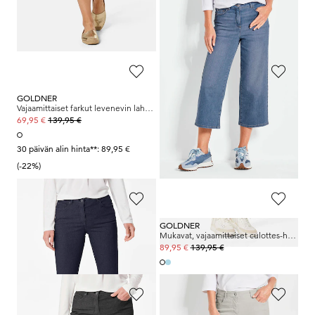
+ 6
30 päivän alin hinta**: 109,95 €
30 päivän alin hinta**: 119,95 €
(-18%)
(-8%)
GOLDNER
GOLDNER
Vajaamittaiset farkut levenevin lahkein
Vajaamittaiset BELLA-farkut superstretch-kangasta
139,95 €
139,95 €
69,95 €
+ 6
30 päivän alin hinta**: 89,95 €
(-22%)
GOLDNER
GOLDNER
Vajaamittaiset BELLA-farkut superstretch-kangasta
Mukavat, vajaamittaiset culottes-housut
139,95 €
139,95 €
89,95 €
+ 6