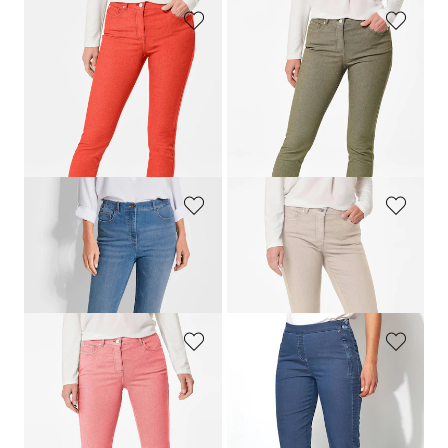
GOLDNER
GOLDNER
Vajaamittaiset BELLA-farkut superstretch-kangasta
Vajaamittaiset BELLA-farkut superstretch-kangasta
139,95 €
139,95 €
109,95 €
109,95 €
+ 6
+ 6
30 päivän alin hinta**: 119,95 €
30 päivän alin hinta**: 119,95 €
(-8%)
(-8%)
GOLDNER
GOLDNER
Vajaamittaiset BELLA-farkut strassikivillä
Vajaamittaiset BELLA-farkut superstretch-kangasta
139,95 €
139,95 €
+ 6
GOLDNER
RELAXED
Vajaamittaiset BELLA-farkut superstretch-kangasta
Vajaamittaiset (7/8) farkut pehmeää denimiä
139,95 €
119,95 €
59,97 €
+ 6