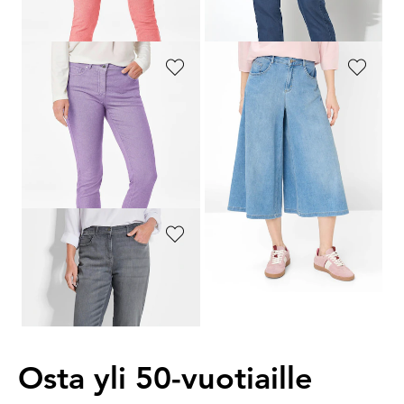
30 päivän alin hinta**: 107,96 €
(-44%)
GOLDNER
BRAX
Vajaamittaiset BELLA-farkut superstretch-kangasta
Kevyt housuhame denim-tyyliin
139,95 €
109,95 €
109,95 €
54,98 €
+ 6
30 päivän alin hinta**: 87,96 €
30 päivän alin hinta**: 119,95 €
(-37%)
(-8%)
GOLDNER
Vajaamittaiset BELLA-farkut strassikivillä
139,95 €
Osta yli 50-vuotiaille