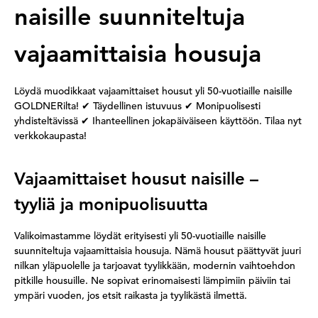
naisille suunniteltuja
vajaamittaisia housuja
Löydä muodikkaat vajaamittaiset housut yli 50-vuotiaille naisille
GOLDNERilta!
✔
Täydellinen istuvuus
✔
Monipuolisesti
yhdisteltävissä
✔
Ihanteellinen jokapäiväiseen käyttöön. Tilaa nyt
verkkokaupasta!
Vajaamittaiset housut naisille –
tyyliä ja monipuolisuutta
Valikoimastamme löydät erityisesti yli 50-vuotiaille naisille
suunniteltuja vajaamittaisia housuja. Nämä housut päättyvät juuri
nilkan yläpuolelle ja tarjoavat tyylikkään, modernin vaihtoehdon
pitkille housuille. Ne sopivat erinomaisesti lämpimiin päiviin tai
ympäri vuoden, jos etsit raikasta ja tyylikästä ilmettä.