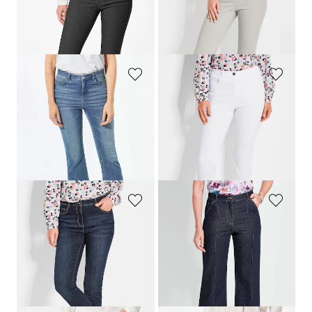
GOLDNER
GOLDNER
Vajaamittaiset BELLA-farkut superstretch-kangasta
Vajaamittaiset BELLA-farkut superstretch-kangasta
139,95 €
139,95 €
+ 6
+ 6
GOLDNER
GOLDNER
CARLA
farkut, joissa on levenevä lahje
Vajaamittaiset BELLA-farkut strassikivillä
139,95 €
139,95 €
69,95 €
30 päivän alin hinta**: 89,95 €
(-22%)
GOLDNER
GOLDNER
Vajaamittaiset BELLA-farkut strassikivillä
VERA-culottefarkut vyötärönauhalla
139,95 €
139,95 €
69,95 €
30 päivän alin hinta**: 89,95 €
(-22%)