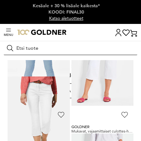
Kesäale + 30 % lisäale kaikesta*
Ohita siirtymä, siirry pääsisältöön
KOODI: FINAL30
Katso aletuotteet
MENU
Hae
Koti
Naisten muoti
Farkut
7/8 Jeans
7/8 Jeans
SUODATA & LAJITTELE
21
Tuotteet
GOLDNER
GOLDNER
Vajaamittaiset BELLA-farkut superstretch-kangasta
Mukavat, vajaamittaiset culottes-housut
139,95 €
139,95 €
109,95 €
89,95 €