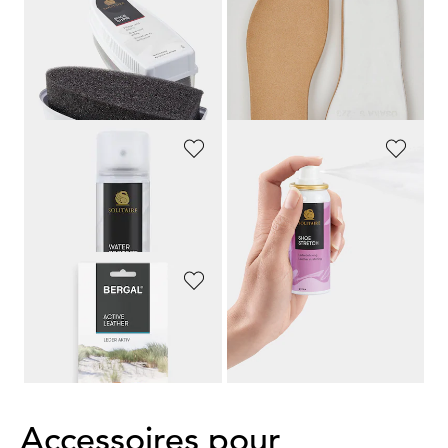
SOLITAIRE
ARA
Éponge chaussures pour l’entretien et la brillance
Sandales à semelles amovibles
5,95 €
39,95 €
21,97 €
Meilleur prix sur 30 jours** : 25,97 €
(-15%)
SOLITAIRE
SOLITAIRE
Spray imperméabilisant pour chaussures en cuir véritable et en textile
Spray pour cuir contre les points de pression
12,95 €
8,95 €
BERGAL
Semelle en cuir avec rembourrage en mousse de latex
12,95 €
Accessoires pour