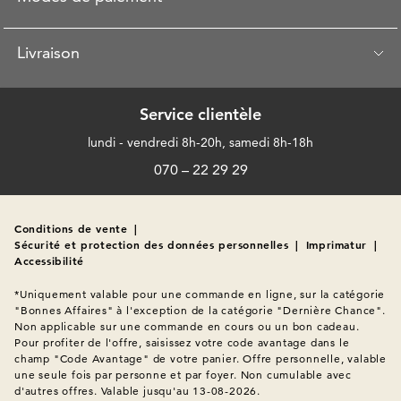
Livraison
Service clientèle
lundi - vendredi 8h-20h, samedi 8h-18h
070 – 22 29 29
Conditions de vente
|
Sécurité et protection des données personnelles
|
Imprimatur
|
Accessibilité
*Uniquement valable pour une commande en ligne, sur la catégorie 
"Bonnes Affaires" à l'exception de la catégorie "Dernière Chance". 
Non applicable sur une commande en cours ou un bon cadeau. 
Pour profiter de l'offre, saisissez votre code avantage dans le 
champ "Code Avantage" de votre panier. Offre personnelle, valable 
une seule fois par personne et par foyer. Non cumulable avec 
d'autres offres. Valable jusqu'au 13-08-2026.
