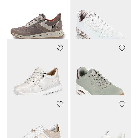
ARA
SKECHERS
Sneakers équipées GORE-TEX®
Sneakers avec effet métallisé
149,95 €
119,95 €
89,97 €
53,98 €
Meilleur prix sur 30 jours** : 97,47 €
Meilleur prix sur 30 jours** : 59,97 €
(-7%)
(-10%)
CAPRICE
SKECHERS
Sneakers zippées
Sneakers avec laçage élastique
119,95 €
109,95 €
65,97 €
54,97 €
Meilleur prix sur 30 jours** : 71,97 €
(-8%)
REMONTE
WALDLÄUFER
Sneakers avec éléments brillants
Sneakers relaxes à lacets
79,95 €
119,95 €
51,96 €
83,97 €
Meilleur prix sur 30 jours** : 55,97 €
Meilleur prix sur 30 jours** : 95,96 €