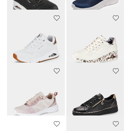
(-10%)
(-8%)
SKECHERS
SKECHERS
Sneakers avec laçage élastique
Sneakers avec mousse à mémoire de forme
89,95 €
89,95 €
49,47 €
85,45 €
Meilleur prix sur 30 jours** : 53,96 €
Meilleur prix sur 30 jours** : 89,95 €
(-8%)
(-5%)
LICO
REMONTE
Sneakers avec voûte plantaire amovible
Sneakers avec semelle confort souple
59,95 €
89,95 €
38,97 €
Meilleur prix sur 30 jours** : 47,96 €
(-18%)