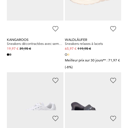
KANGAROOS
SKECHERS
Sneakers décontractées avec semelle profilée
Sneakers en tissu filet respirant
39,95 €
89,95 €
19,97 €
35,98 €
KANGAROOS
WALDLÄUFER
Sneakers décontractées avec semelle profilée
Sneakers relaxes à lacets
39,95 €
119,95 €
19,97 €
65,97 €
Meilleur prix sur 30 jours** : 71,97 €
(-8%)
BRÜTTING
SKECHERS
Baskets
Baskets
89,95 €
89,95 €
35,98 €
44,97 €