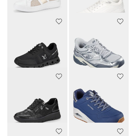
(-7%)
(-12%)
CAPRICE
SKECHERS
Sneakers avec voûte plantaire amovible
Sneakers en tissu filet, avec mousse à mémoire de forme
79,95 €
99,95 €
39,97 €
59,97 €
Meilleur prix sur 30 jours** : 47,97 €
Meilleur prix sur 30 jours** : 69,96 €
(-16%)
(-14%)
JANA
SKECHERS
Sneakers déperlantes
Sneakers avec laçage élastique
84,95 €
89,95 €
46,72 €
49,47 €
Meilleur prix sur 30 jours** : 59,47 €
Meilleur prix sur 30 jours** : 62,96 €
(-21%)
(-21%)