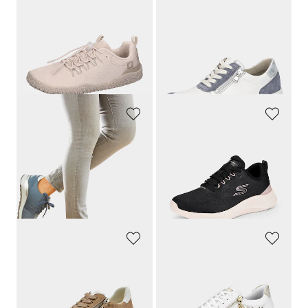
WALDLÄUFER
WALDLÄUFER
Chaussures pieds nus respirantes
Sneakers zippées
119,95 €
139,95 €
113,95 €
76,97 €
Meilleur prix sur 30 jours** :
Meilleur prix sur 30 jours** : 97,97 €
119,95 €
(-5%)
(-21%)
WALDLÄUFER
SKECHERS
Chaussures à lacets hallux en cuir et textile
Sneakers en tissu filet respirant
129,95 €
69,95 €
41,97 €
Meilleur prix sur 30 jours** : 48,96 €
(-14%)
ARA
REMONTE
Sneakers avec zip
Sneakers avec ornements sur le côté
129,95 €
89,95 €
77,97 €
58,46 €