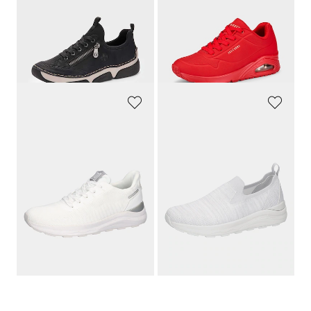
RIEKER
SKECHERS
Sneakers avec zip décoratif
Sneakers avec mousse à mémoire de forme
79,95 €
89,95 €
47,97 €
85,45 €
Meilleur prix sur 30 jours** : 55,97 €
Meilleur prix sur 30 jours** : 89,95 €
(-14%)
(-5%)
WALDLÄUFER
WALDLÄUFER
Sneakers respirantes avec laçage
Sneakers en largeur H avec détails scintillants
119,95 €
119,95 €
77,96 €
89,96 €
Meilleur prix sur 30 jours** : 83,97 €
Meilleur prix sur 30 jours** : 95,96 €
(-7%)
(-6%)
1
2
3