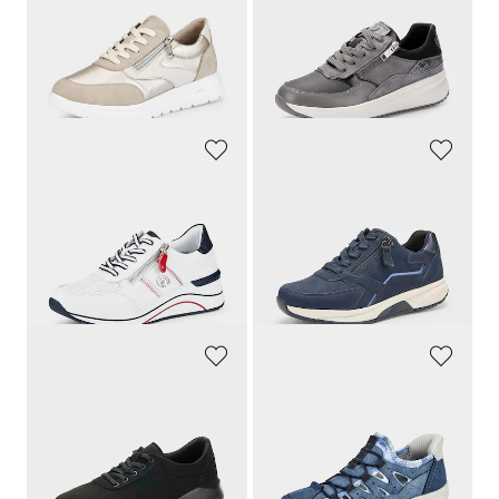
Sneakers, aspect mat et brillant.
Sneakers en cuir lisse et cuir suédé
89,95 €
119,95 €
67,46 €
71,97 €
Meilleur prix sur 30 jours** : 89,95 €
Meilleur prix sur 30 jours** : 83,97 €
(-25%)
(-14%)
REMONTE
GABOR
Sneakers avec talon légèrement compensé
Sneakers avec doublure en mesh
89,95 €
129,95 €
58,46 €
80,97 €
+ 1
Meilleur prix sur 30 jours** : 62,97 €
Meilleur prix sur 30 jours** :
(-7%)
102,60 €
(-21%)
GOLDNER
GOLDNER
Sneakers légères, équipées Soft-Touch
Sneakers avec voûte plantaire amovible
99,95 €
59,95 €
49,97 €
47,96 €
Meilleur prix sur 30 jours** : 69,97 €
Meilleur prix sur 30 jours** : 59,95 €