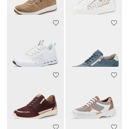
Meilleur prix sur 30 jours** : 90,97 €
Meilleur prix sur 30 jours** : 62,97 €
(-14%)
(-7%)
LACKNER
WALDLÄUFER
Sneakers en tissu filet, avec mousse à mémoire de forme
Sneakers avec semelle à coussin d’air à effet amortissant
89,95 €
139,95 €
53,97 €
132,95 €
Meilleur prix sur 30 jours** : 62,96 €
Meilleur prix sur 30 jours** :
(-14%)
139,95 €
(-5%)
CAPRICE
GOLDNER
Sneakers en cuir suédé, avec détails métallisés
Sneakers avec détail en tissu filet
99,95 €
99,95 €
64,97 €
59,97 €
Meilleur prix sur 30 jours** : 76,96 €
Meilleur prix sur 30 jours** : 69,96 €
(-15%)
(-14%)