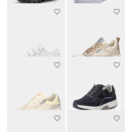
KANGAROOS
WALDLÄUFER
Sneakers avec fermeture scratchée
Sneakers en cuir et tissu filet.
49,95 €
119,95 €
37,46 €
71,97 €
Meilleur prix sur 30 jours** : 49,95 €
Meilleur prix sur 30 jours** : 83,97 €
(-25%)
(-14%)
WALDLÄUFER
GABOR
Sneakers en cuir lisse et cuir suédé
Sneakers en cuir avec zip
119,95 €
129,95 €
71,97 €
84,46 €
Meilleur prix sur 30 jours** : 83,97 €
Meilleur prix sur 30 jours** : 90,97 €
(-14%)
(-7%)
REMONTE
WALDLÄUFER