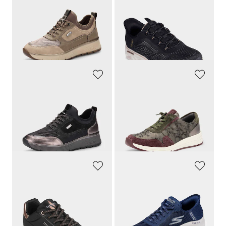
JANA
SKECHERS
Sneakers déperlante, faciles à enfiler
Baskets
79,95 €
99,95 €
51,97 €
44,98 €
Meilleur prix sur 30 jours** : 56,76 €
Meilleur prix sur 30 jours** : 49,97 €
(-8%)
(-10%)
JANA
WALDLÄUFER
Sneakers déperlante, faciles à enfiler
Sneakers en cuir, avec imprimé pelliculé
79,95 €
139,95 €
47,97 €
76,97 €
Meilleur prix sur 30 jours** : 56,76 €
Meilleur prix sur 30 jours** : 92,37 €
(-15%)
(-16%)
SKECHERS
SKECHERS
Sneakers avec laçage élastique
Sneakers avec mousse à mémoire de forme
109,95 €
89,95 €
49,48 €
49,47 €
Meilleur prix sur 30 jours** : 54,97 €
Meilleur prix sur 30 jours** : 53,96 €