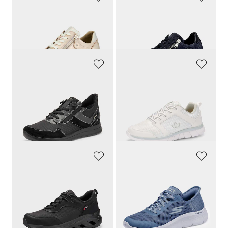
WALDLÄUFER
WALDLÄUFER
Chaussures à lacets hallux en cuir et textile
Sneakers avec semelle extérieure à coussin d’air
139,95 €
139,95 €
ARA
LICO
Sneakers équipées GORE-TEX®
Baskets
149,95 €
59,95 €
82,46 €
26,98 €
Meilleur prix sur 30 jours** : 97,47 €
Meilleur prix sur 30 jours** : 29,97 €
(-15%)
(-10%)
RIEKER
SKECHERS
Sneakers résistantes aux intempéries, avec laçage rapide
Sneakers avec mousse à mémoire de forme
89,95 €
89,95 €
49,48 €
62,97 €
Meilleur prix sur 30 jours** : 62,97 €
Meilleur prix sur 30 jours** : 71,95 €
(-21%)
(-12%)