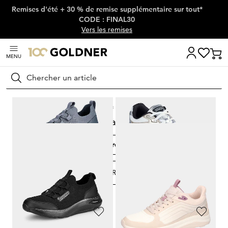
Remises d'été + 30 % de remise supplémentaire sur tout*
Passer la navigation, aller directement au contenu
CODE : FINAL30
Vers les remises
MENU
Rechercher
Maison
Chaussures & accessoires
Sneakers
Sneakers
Sneakers plates
Chaussures slip-on
FILTRER ET TRIER
139
Produits