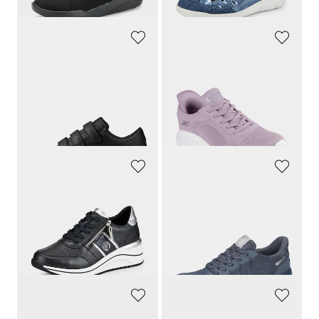
(-28%)
(-20%)
KANGAROOS
SKECHERS
Sneakers avec fermeture scratchée
Sneakers Slip-in pratique avec mousse à mémoire de forme
49,95 €
79,95 €
42,46 €
43,96 €
Meilleur prix sur 30 jours** : 49,95 €
Meilleur prix sur 30 jours** : 51,97 €
(-15%)
(-15%)
REMONTE
WALDLÄUFER
Sneakers avec semelle extérieure à effet amortissant
Sneakers respirantes avec laçage
89,95 €
119,95 €
67,46 €
77,96 €
Meilleur prix sur 30 jours** : 89,95 €
Meilleur prix sur 30 jours** : 83,97 €
(-25%)
(-7%)