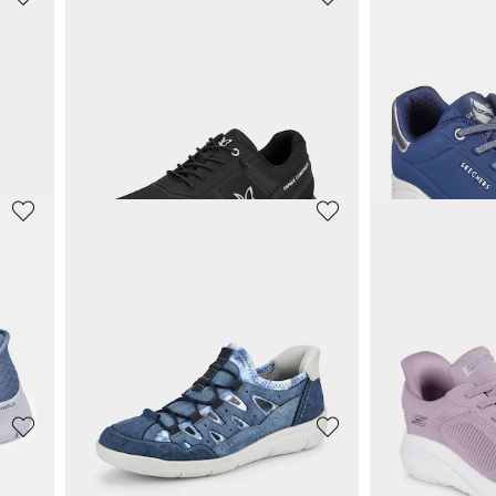
SKECHERS
SKECHERS
Sneakers déperlante, faciles à enfiler
Baskets
Baskets
44,97 €
44,98 €
89,95 €
99,95 €
%)
Meilleur prix sur 30 j
SKECHERS
SKECHERS
Sneakers en cuir, avec imprimé pelliculé
Sneakers avec laçage élastique
49,48 €
49,47 €
109,95 €
89,95 €
6%)
Meilleur prix sur 30 jours** : 54,97 €
(-10%)
Meilleur prix sur 30 j
CAPRICE
SKECHERS