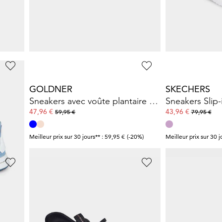
ique
Sneakers avec voûte plantaire amovible
Sneakers avec
39,97 €
49,47 €
79,95 €
89,95 €
Meilleur prix sur 30 jours** : 47,97 €
(-16%)
Meilleur prix sur 30 j
GOLDNER
SKECHERS
Sneakers avec mousse à mémoire de forme
Sneakers avec voûte plantaire amovible
47,96 €
43,96 €
59,95 €
79,95 €
2%)
Meilleur prix sur 30 jours** : 59,95 €
(-20%)
Meilleur prix sur 30 j
SKECHERS
RIEKER
Sneakers en largeur H avec détails scintillants
Sneakers en maille filet
63,96 €
61,72 €
79,95 €
94,95 €