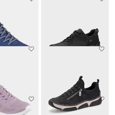
JANA
Sneakers déperlante, faciles à enfiler
47,97 €
79,95 €
ours** : 49,97 €
(-10%)
Meilleur prix sur 30 jours** : 56,76 €
(-15%)
SKECHERS
Sneakers avec mousse à mémoire de forme
Sneakers avec laçage élastique
49,47 €
89,95 €
ours** : 53,96 €
(-8%)
Meilleur prix sur 30 jours** : 53,96 €
(-8%)
RIEKER