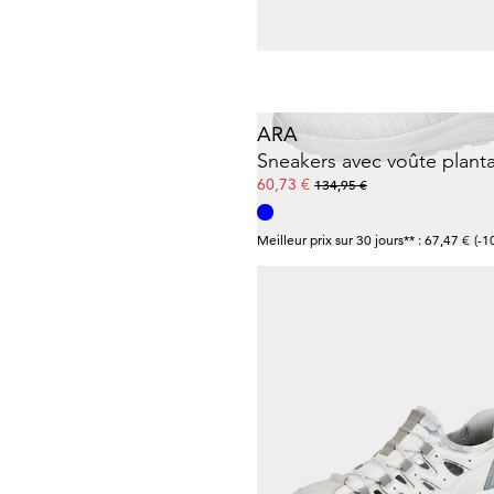
Meilleur prix sur 30 jours** : 95,96 €
(-6
ARA
60,73 €
134,95 €
Meilleur prix sur 30 jours** : 67,47 €
(-1
GOLDNER
47,96 €
59,95 €
Meilleur prix sur 30 jours** : 59,95 €
(-2