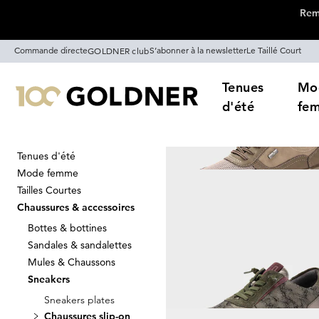
Remi
Passer la navigation, aller directement au contenu
Commande directe
S’abonner à la newsletter
Le Taillé Court
GOLDNER club
Tenues
Mo
d'été
fe
Tenues d'été
Maison
Chaussures & accessoires
Mode femme
Chaussures sl
Tailles Courtes
Chaussures & accessoires
Bottes & bottines
Sandales & sandalettes
Trier Par
Promos
Co
Mules & Chaussons
Sneakers
Sneakers plates
Chaussures slip-on