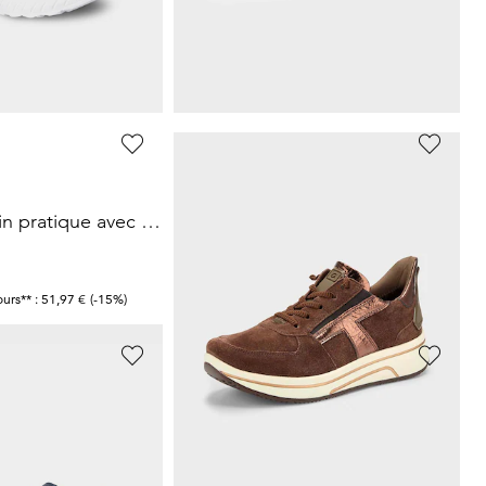
 laçage élastique
Sneakers résistantes aux intempéries, avec laçage rapide
49,48 €
89,95 €
ours** : 62,96 €
(-21%)
Meilleur prix sur 30 jours** : 62,97 €
(-21%)
RIEKER
Sneakers Slip-in pratique avec mousse à mémoire de forme
Sneakers avec zip décoratif
47,97 €
79,95 €
ours** : 51,97 €
(-15%)
Meilleur prix sur 30 jours** : 55,97 €
(-14%)
WALDLÄUFER
Sneakers Slip-In avec imprimé animalier
Sneakers en largeur H avec détails scintillants
89,96 €
119,95 €