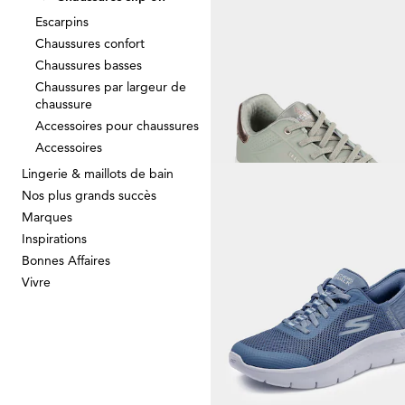
Escarpins
JANA
Chaussures confort
Chaussures basses
51,97 €
79,95 €
Chaussures par largeur de
chaussure
Accessoires pour chaussures
Meilleur prix sur 30 jours** : 56,76 €
(-8
Accessoires
Lingerie & maillots de bain
Nos plus grands succès
WALDLÄUFER
Marques
Inspirations
76,97 €
139,95 €
Bonnes Affaires
Vivre
Meilleur prix sur 30 jours** : 92,37 €
(-1
SKECHERS