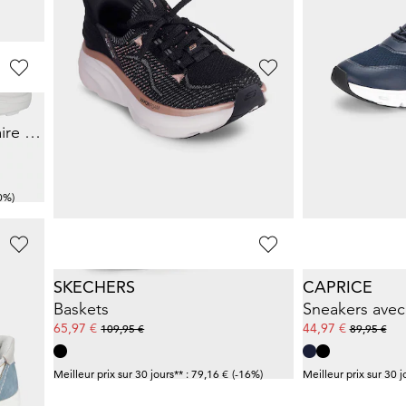
%)
Meilleur prix sur 30 jours** : 79,95 €
(-20%)
Meilleur prix sur 30 j
RIEKER
SKECHERS
Sneakers avec voûte plantaire amovible
Sneakers Slip-In en tissu filet
48,72 €
71,96 €
74,95 €
89,95 €
0%)
Meilleur prix sur 30 jours** : 52,47 €
(-7%)
Meilleur prix sur 30 j
SKECHERS
CAPRICE
Sneakers avec voûte plantaire amovible
Baskets
65,97 €
44,97 €
109,95 €
89,95 €
0%)
Meilleur prix sur 30 jours** : 79,16 €
(-16%)
Meilleur prix sur 30 j