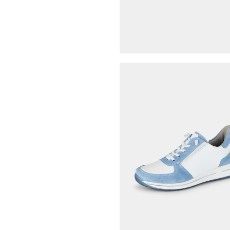
Sneakers avec laçage élast
54,97 €
109,95 €
SKECHERS
62,97 €
89,95 €
Meilleur prix sur 30 jours** : 71,95 €
(-1
WALDLÄUFER
89,96 €
119,95 €