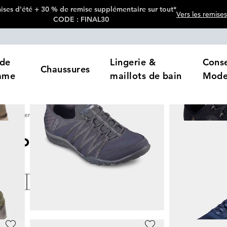
ses d'été + 30 % de remise supplémentaire sur tout*
Vers les remises
CODE : FINAL30
de
Lingerie &
Conse
Chaussures
mme
maillots de bain
Mod
Sneakers
Chaussures slip-on
ip-on
27
Produits
loris
Prix