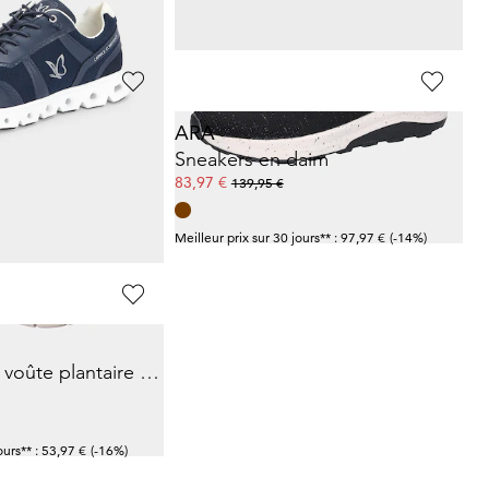
ours** : 66,47 €
(-7%)
Meilleur prix sur 30 jours** : 119,95 €
(-25%)
ARA
Sneakers avec mousse à mémoire de forme
Sneakers en daim
83,97 €
139,95 €
ours** : 89,95 €
(-20%)
Meilleur prix sur 30 jours** : 97,97 €
(-14%)
Sneakers avec voûte plantaire amovible
ours** : 53,97 €
(-16%)